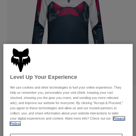
Byxor & Shorts
Skydd
Byxor
Skjortor
Byxor
Goggles
Visa alla
Handskar
Sockor
Shorts
Visa alla
Jackor
Jackor
Women
Protections
T-Shirts & Tops
Handskar
Moto
Goggles
Hoodies och pullovers
Skydd
Hjälmar
Jackor
Level Up Your Experience
Strumpor
Jerseys
Byxor & Shorts
Goggles
We use cookies and other technologies to fuel your online experience. They
Pants
help us remember you, personalize your visit (think: keeping your cart
Väskor & tillbehör
Shirts
Recensioner
stocked, showing you the gear you crave, and sending you more relevant
Botas
Strumpor
ads), and improve our website for everyone. By clicking "Accept & Proceed,"
Visa alla
Flexair Taktil tröja
you agree to these technologies and allow us and our trusted partners to
Spare parts
Skydd
collect, use, and share information about your website interactions to tailor
Tillbehör
your digital experiences and content. Want more info? Check out our
Privacy
Handskar
Produktnummer
38688
Policy.
Youth
Goggles
Reservdelar
Price reduced from
to
949 kr
664,3 kr
30% OFF