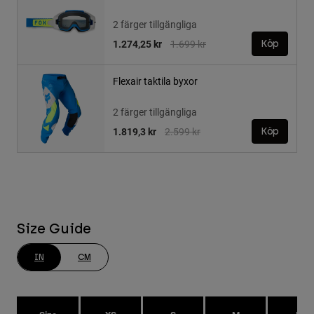
2 färger tillgängliga
Price reduced from
to
1.274,25 kr
1.699 kr
Köp
Flexair taktila byxor
2 färger tillgängliga
Price reduced from
to
1.819,3 kr
2.599 kr
Köp
Size Guide
IN
CM