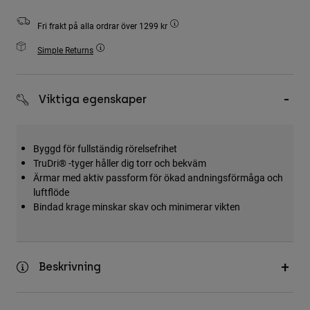
Accessories
Fri frakt på alla ordrar över 1299 kr
All Accessories
Simple Returns
Bags & Backpacks
Hats & Caps
Viktiga egenskaper
Visa alla
Byggd för fullständig rörelsefrihet
TruDri® -tyger håller dig torr och bekväm
Ärmar med aktiv passform för ökad andningsförmåga och
luftflöde
Bindad krage minskar skav och minimerar vikten
Beskrivning