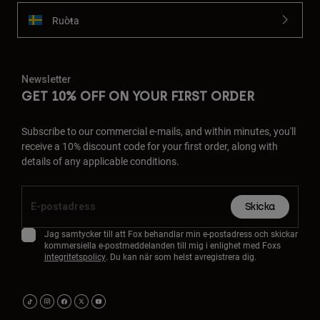
Ruoŧŧa
Newsletter
GET 10% OFF ON YOUR FIRST ORDER
Subscribe to our commercial e-mails, and within minutes, you'll
receive a 10% discount code for your first order, along with
details of any applicable conditions.
Skicka
Jag samtycker till att Fox behandlar min e-postadress och skickar
kommersiella e-postmeddelanden till mig i enlighet med Foxs
integritetspolicy
. Du kan när som helst avregistrera dig.