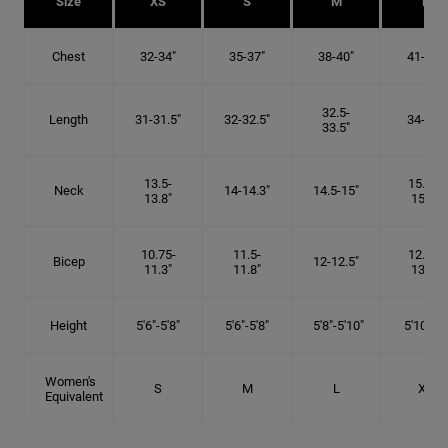
Size
XS
S
M
L
Chest
32-34"
35-37"
38-40"
41-43"
32.5-
Length
31-31.5"
32-32.5"
34-35"
33.5"
13.5-
15.25-
Neck
14-14.3"
14.5-15"
13.8"
15.5"
10.75-
11.5-
12.75-
Bicep
12-12.5"
11.3"
11.8"
13.3"
Height
5'6"-5'8"
5'6"-5'8"
5'8"-5'10"
5'10"- 6'
Women's
S
M
L
XL
Equivalent