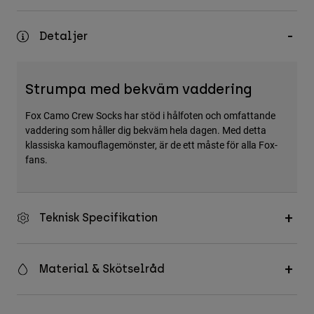
Accessories
Detaljer
All Accessories
Bags & Backpacks
Hats & Caps
Strumpa med bekväm vaddering
Visa alla
Fox Camo Crew Socks har stöd i hålfoten och omfattande
vaddering som håller dig bekväm hela dagen. Med detta
klassiska kamouflagemönster, är de ett måste för alla Fox-
fans.
Teknisk Specifikation
Material & Skötselråd