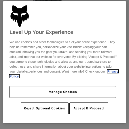
Byxor & Shorts
Skydd
Byxor
Skjortor
Byxor
Goggles
Visa alla
Handskar
Sockor
Shorts
Level Up Your Experience
Visa alla
Jackor
Jackor
Women
We use cookies and other technologies to fuel your online experience. They
help us remember you, personalize your visit (think: keeping your cart
Protections
stocked, showing you the gear you crave, and sending you more relevant
T-Shirts & Tops
Handskar
Moto
ads), and improve our website for everyone. By clicking "Accept & Proceed,"
you agree to these technologies and allow us and our trusted partners to
Goggles
Hoodies och pullovers
collect, use, and share information about your website interactions to tailor
Skydd
Hjälmar
your digital experiences and content. Want more info? Check out our
Privacy
Jackor
Strumpor
Policy.
Jerseys
Byxor & Shorts
Goggles
Pants
Väskor & tillbehör
Fox Camo Crew Socks
Shirts
Manage Choices
Botas
Strumpor
Visa alla
Produktnummer
32869
Spare parts
Skydd
Reject Optional Cookies
Accept & Proceed
Tillbehör
Handskar
199 kr
Youth
Goggles
Reservdelar