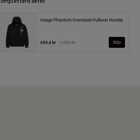
Komplettera setet
Image Phantom Oversized Pullover Hoodie
Price reduced from
to
659,4 kr
1.099 kr
Köp