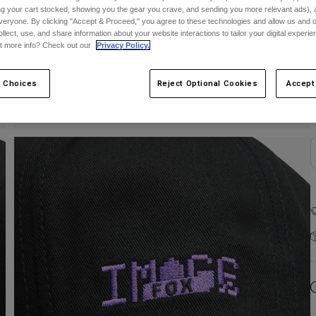
ing your cart stocked, showing you the gear you crave, and sending you more relevant ads),
veryone. By clicking "Accept & Proceed," you agree to these technologies and allow us and o
ollect, use, and share information about your website interactions to tailor your digital experi
E
t more info? Check out our
Privacy Policy.
 Choices
Reject Optional Cookies
Accept
F