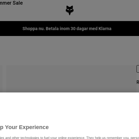
mmer Sale
Shoppa nu. Betala inom 30 dagar med Klarna
R
P
4
Up Your Experience
es and other technologies to fuel your online experience. They help us remember you, person