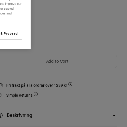
 and improve our
ur trusted
ences and
n Storlek
 & Proceed
ärg -
Svart
Add to Cart
Fri frakt på alla ordrar över 1299 kr
Simple Returns
Beskrivning