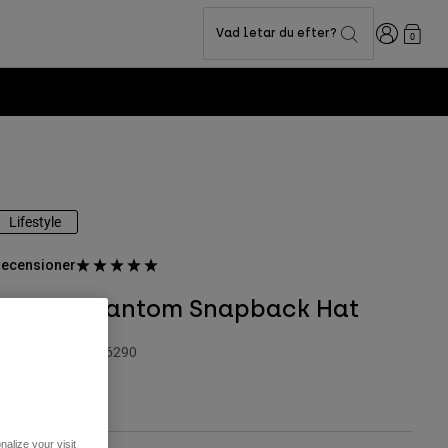
Login
Vad letar du efter?
0
Lifestyle
ecensioner
Image Phantom Snapback Hat
roduktnummer
36290
99 kr
alize your visit