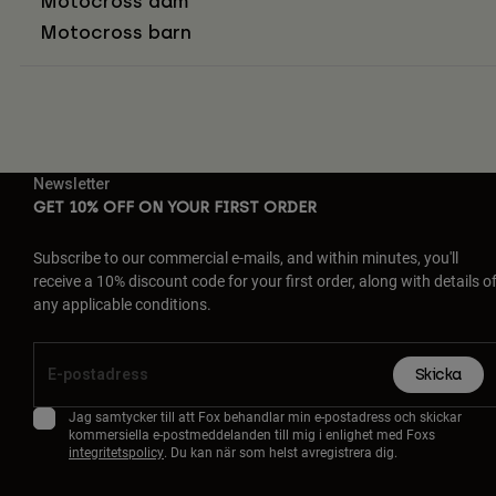
Motocross dam
Motocross barn
Newsletter
GET 10% OFF ON YOUR FIRST ORDER
Subscribe to our commercial e-mails, and within minutes, you'll
receive a 10% discount code for your first order, along with details o
any applicable conditions.
Skicka
Jag samtycker till att Fox behandlar min e-postadress och skickar
kommersiella e-postmeddelanden till mig i enlighet med Foxs
integritetspolicy
. Du kan när som helst avregistrera dig.