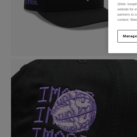
(think: keep
website for e
partners to c
content. Wan
Manage