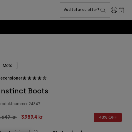
Login
Vad letar du efter?
0
Moto
ecensioner
Instinct Boots
roduktnummer
24347
rice reduced from
to
.649 kr
3.989,4 kr
40% OFF