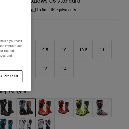
Boot sizing follows US standard.
onsult the
size chart
to find UK equivalents.
Storlekstabell
alize your visit
 and improve our
8
9
9.5
10
10.5
11
ur trusted
ences and
11.5
12
13
14
 & Proceed
ärg -
Svart/grå
selected