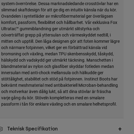
system överrörelse. Dessa marknadsledande crosstövlar har en
slimmad skaftdesign för att ge dig en intuitiv känsla när du kör.
Ovandelen i syntetläder av mikrofibermaterial ger överlägsen
komfort, passform, flexibilitet och hållbarhet. Vår exklusiva Fox
Ultratac™ gummiblandning ger utmärkt slitstyrka och
oöverträffat grepp på yttersulan och värmeskyddet nedtill, i
mitten och upptill. Den låga designen gör att foten kommer lägre
och närmare fotpinnen, vilket ger en förbättrad känsla vid
bromsning och växling, medan TPU skenbensskydd, tåskydd,
hälskydd och vadskydd ger utmärkt täckning. Manschetten i
blandmaterial av nylon och glasfiber skyddar fotleden medan
innersulan med anti-chock mellansula och hälkudde ger
stöttålighet, stabilitet och stöd på fotpinnen. Instinct Boots har
bekvämt meshmaterial med antibakteriell Microban-behandling
och motverkar även dålig lukt, så att dina stövlar är fräscha
varje gång du kör. Stöveln kompletteras med en smalare
passform i tån för enklare växling och en smalare helhetsprofil.
Teknisk Specifikation