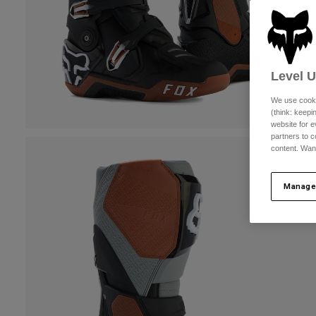
Level 
We use cooki
(think: keep
website for e
partners to c
content. Wan
Manage