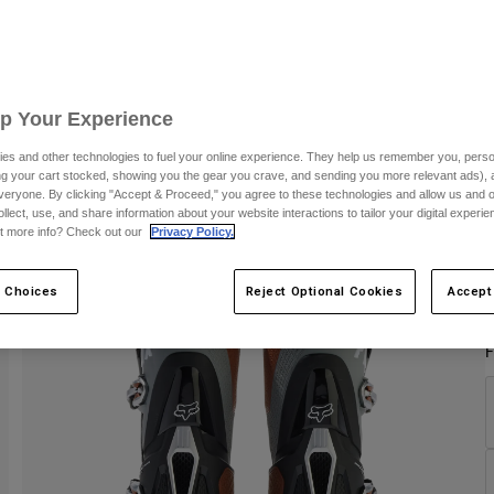
C
Up Your Experience
es and other technologies to fuel your online experience. They help us remember you, person
ing your cart stocked, showing you the gear you crave, and sending you more relevant ads),
veryone. By clicking "Accept & Proceed," you agree to these technologies and allow us and o
ollect, use, and share information about your website interactions to tailor your digital experi
t more info? Check out our
Privacy Policy.
 Choices
Reject Optional Cookies
Accept
F