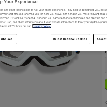
Up Your Experience
S
es and other technologies to fuel your online experience. They help us remember you, person
ing your cart stocked, showing you the gear you crave, and sending you more relevant ads),
veryone. By clicking "Accept & Proceed," you agree to these technologies and allow us and o
ollect, use, and share information about your website interactions to tailor your digital experi
t more info? Check out our
Privacy Policy.
E
 Choices
Reject Optional Cookies
Accept
F