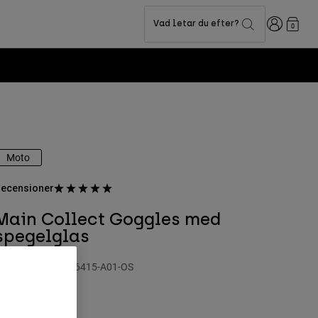
Login
Vad letar du efter?
0
Moto
ecensioner
Main Collect Goggles med
spegelglas
roduktnummer
36415-A01-OS
49 kr