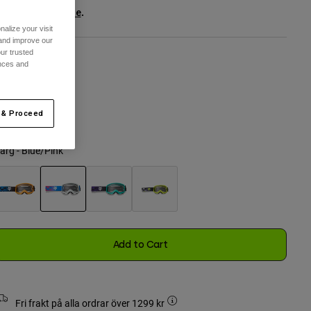
ee the full kit
.
here
alize your visit
 and improve our
ur trusted
ences and
n Storlek
 & Proceed
selected
ärg -
Blue/Pink
selected
Add to Cart
Fri frakt på alla ordrar över 1299 kr