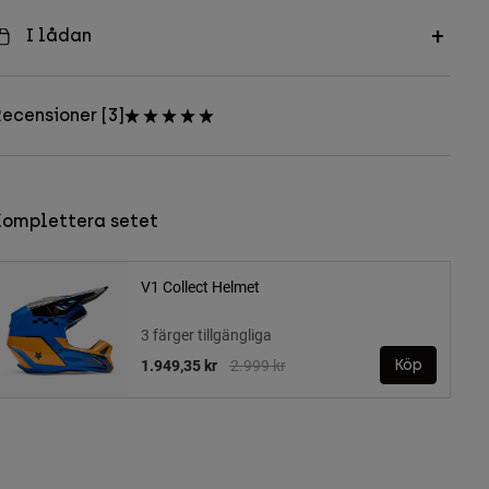
I lådan
ecensioner [3]
Komplettera setet
V1 Collect Helmet
3 färger tillgängliga
Price reduced from
to
1.949,35 kr
2.999 kr
Köp