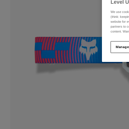
Level 
We use cooki
(think: keep
website for e
partners to c
content. Wan
Manage