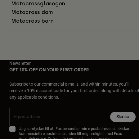
Motocrossglasögon
Motocross dam
Motocross barn
Newsletter
GET 10% OFF ON YOUR FIRST ORDER
Subscribe to our commercial e-mails, and within minutes, you'll
receive a 10% discount code for your first order, along with details o
any applicable conditions.
Skicka
Jag samtycker till att Fox behandlar min e-postadress och skickar
kommersiella e-postmeddelanden till mig i enlighet med Foxs
integritetspolicy
. Du kan när som helst avregistrera dig.