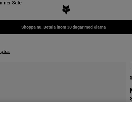
mmer Sale
Shoppa nu. Betala inom 30 dagar med Klarna
lglas
R
P
5