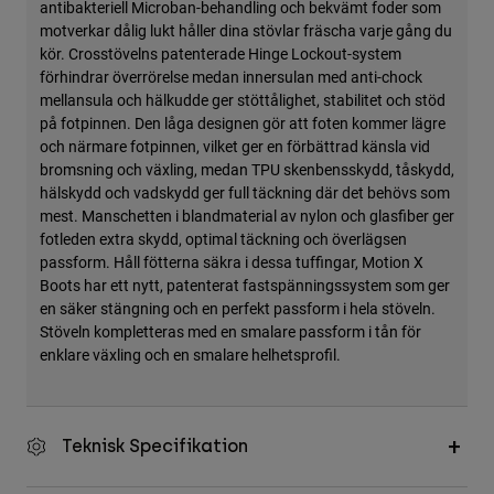
antibakteriell Microban-behandling och bekvämt foder som
motverkar dålig lukt håller dina stövlar fräscha varje gång du
kör. Crosstövelns patenterade Hinge Lockout-system
förhindrar överrörelse medan innersulan med anti-chock
mellansula och hälkudde ger stöttålighet, stabilitet och stöd
på fotpinnen. Den låga designen gör att foten kommer lägre
och närmare fotpinnen, vilket ger en förbättrad känsla vid
bromsning och växling, medan TPU skenbensskydd, tåskydd,
hälskydd och vadskydd ger full täckning där det behövs som
mest. Manschetten i blandmaterial av nylon och glasfiber ger
fotleden extra skydd, optimal täckning och överlägsen
passform. Håll fötterna säkra i dessa tuffingar, Motion X
Boots har ett nytt, patenterat fastspänningssystem som ger
en säker stängning och en perfekt passform i hela stöveln.
Stöveln kompletteras med en smalare passform i tån för
enklare växling och en smalare helhetsprofil.
Teknisk Specifikation