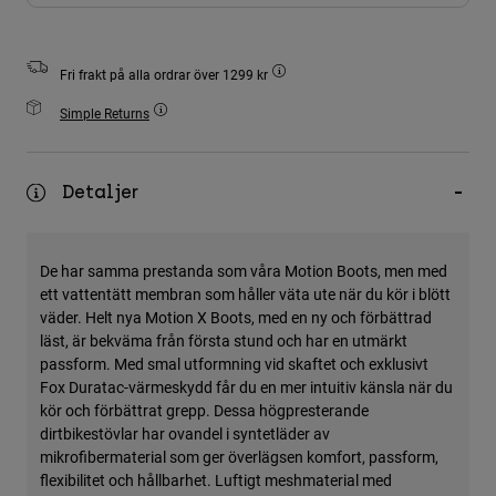
Accessories
All Accessories
Fri frakt på alla ordrar över 1299 kr
Bags & Backpacks
Simple Returns
Hats & Caps
Visa alla
Detaljer
De har samma prestanda som våra Motion Boots, men med
ett vattentätt membran som håller väta ute när du kör i blött
väder. Helt nya Motion X Boots, med en ny och förbättrad
läst, är bekväma från första stund och har en utmärkt
passform. Med smal utformning vid skaftet och exklusivt
Fox Duratac-värmeskydd får du en mer intuitiv känsla när du
kör och förbättrat grepp. Dessa högpresterande
dirtbikestövlar har ovandel i syntetläder av
mikrofibermaterial som ger överlägsen komfort, passform,
flexibilitet och hållbarhet. Luftigt meshmaterial med