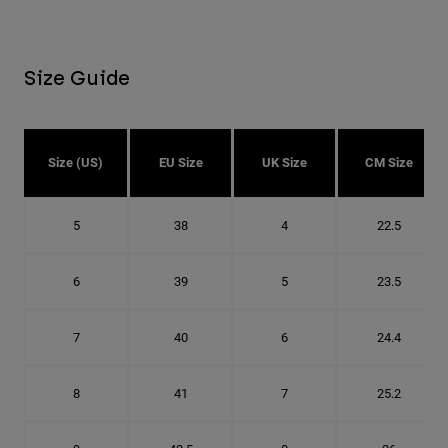
Size Guide
Size (US)
EU Size
UK Size
CM Size
5
38
4
22.5
6
39
5
23.5
7
40
6
24.4
8
41
7
25.2