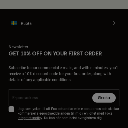
Ruoŧŧa
Newsletter
GET 10% OFF ON YOUR FIRST ORDER
Subscribe to our commercial e-mails, and within minutes, you'll
receive a 10% discount code for your first order, along with
details of any applicable conditions.
Skicka
Jag samtycker till att Fox behandlar min e-postadress och skickar
kommersiella e-postmeddelanden till mig i enlighet med Foxs
integritetspolicy
. Du kan när som helst avregistrera dig.