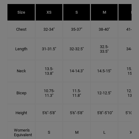
Size
XS
S
M
L
Chest
32-34"
35-37"
38-40"
41-43"
32.5-
Length
31-31.5"
32-32.5"
34-35"
33.5"
13.5-
15.25-
Neck
14-14.3"
14.5-15"
13.8"
15.5"
10.75-
11.5-
12.75-
Bicep
12-12.5"
11.3"
11.8"
13.3"
Height
5'6"-5'8"
5'6"-5'8"
5'8"-5'10"
5'10"- 6'
Women's
S
M
L
XL
Equivalent