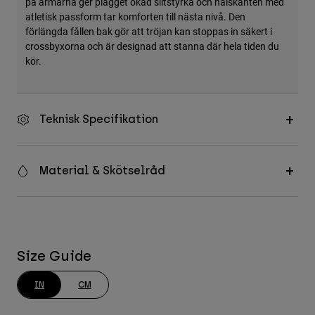
på ärmarna ger plagget ökad slitstyrka och halskanten med
atletisk passform tar komforten till nästa nivå. Den
förlängda fållen bak gör att tröjan kan stoppas in säkert i
crossbyxorna och är designad att stanna där hela tiden du
kör.
Teknisk Specifikation
Material & Skötselråd
Size Guide
IN
CM