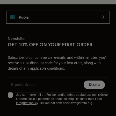
Ruoŧŧa
Newsletter
GET 10% OFF ON YOUR FIRST ORDER
Subscribe to our commercial e-mails, and within minutes, you'll
receive a 10% discount code for your first order, along with
details of any applicable conditions.
Skicka
Jag samtycker till att Fox behandlar min e-postadress och skickar
kommersiella e-postmeddelanden till mig i enlighet med Foxs
integritetspolicy
. Du kan när som helst avregistrera dig.