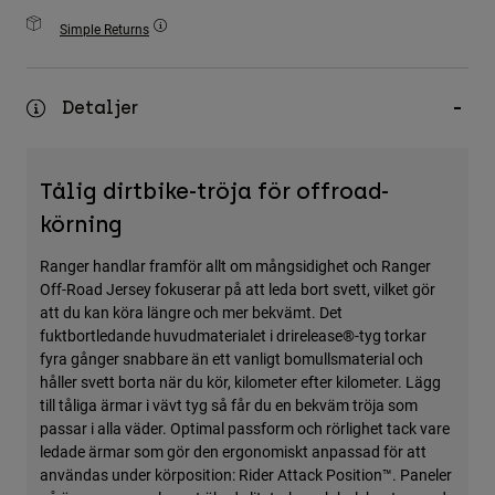
Accessories
Simple Returns
All Accessories
Bags & Backpacks
Detaljer
Hats & Caps
Visa alla
Tålig dirtbike-tröja för offroad-
körning
Ranger handlar framför allt om mångsidighet och Ranger
Off-Road Jersey fokuserar på att leda bort svett, vilket gör
att du kan köra längre och mer bekvämt. Det
fuktbortledande huvudmaterialet i drirelease®-tyg torkar
fyra gånger snabbare än ett vanligt bomullsmaterial och
håller svett borta när du kör, kilometer efter kilometer. Lägg
till tåliga ärmar i vävt tyg så får du en bekväm tröja som
passar i alla väder. Optimal passform och rörlighet tack vare
ledade ärmar som gör den ergonomiskt anpassad för att
användas under körposition: Rider Attack Position™. Paneler