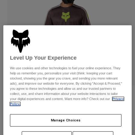
Byxor & Shorts
Skydd
Byxor
Skjortor
Byxor
Goggles
Visa alla
Handskar
Sockor
Shorts
Visa alla
Jackor
Jackor
Women
Protections
T-Shirts & Tops
Handskar
Level Up Your Experience
Moto
Goggles
Hoodies och pullovers
We use cookies and other technologies to fuel your online experience. They
Skydd
Hjälmar
help us remember you, personalize your visit (think: keeping your cart
Jackor
stocked, showing you the gear you crave, and sending you more relevant
Strumpor
Jerseys
ads), and improve our website for everyone. By clicking "Accept & Proceed,"
Byxor & Shorts
Goggles
you agree to these technologies and allow us and our trusted partners to
Pants
Väskor & tillbehör
Ranger Air Off-Road Jersey
collect, use, and share information about your website interactions to tailor
Shirts
your digital experiences and content. Want more info? Check out our
Privacy
Botas
Strumpor
Visa alla
Policy.
Produktnummer
38686
Spare parts
Skydd
Tillbehör
Handskar
949 kr
Manage Choices
Youth
Goggles
Reservdelar
See the full kit
.
here