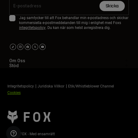
Skicka
Jag samtycker till att Fox behandlar min e-postadress och skickar
kommersiella e-postmeddelanden till mig i enlighet med Foxs
integritetspolicy
. Du kan när som helst avregistrera dig.
Om Oss
Stöd
Integritetspolicy
Juridiska Villkor
Etik/Whistleblower Channel
Cookies
©2026 FOX - Med ensamrätt