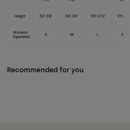
Height
5'6"-5'8"
5'6"-5'8"
5'8"-5'10"
5'10"- 6'
Women's
S
M
L
XL
Equivalent
Recommended for you