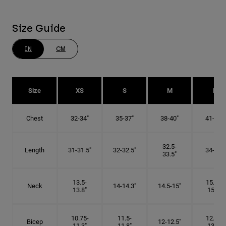
Size Guide
IN
CM
Size
XS
S
M
L
Chest
32-34"
35-37"
38-40"
41-43"
32.5-
Length
31-31.5"
32-32.5"
34-35"
33.5"
13.5-
15.25-
Neck
14-14.3"
14.5-15"
13.8"
15.5"
10.75-
11.5-
12.75-
Bicep
12-12.5"
11.3"
11.8"
13.3"