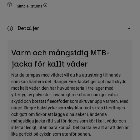
Accessories
Simple Returns
All Accessories
Detaljer
Bags & Backpacks
Hats & Caps
Visa alla
Varm och mångsidig MTB-
jacka för kallt väder
När du tampas med vädret vill du ha utrustning till hands
som kan hantera det. Ranger Fire Jacket ger optimalt skydd
mot kallt väder, den har huvudmaterial i tre lager med
yttertyg av polyester, invändigt membran som ger extra
skydd och borstat fleecefoder som skruvar upp värmen. Med
något längre bakstycke som skyddar mot skräp i terrängen
och gott om fickor att lägga dina saker i, är denna
mångsidiga jacka rätt val för riders som kör i kallt väder och
inte tar ledigt, utan bara kör på. Det bästa av allt är att den är
lika perfekt på cykeln som utanför banan.