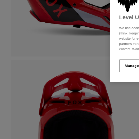
Level 
We use cooki
(think: keep
website for e
partners to c
content. Wan
Manage