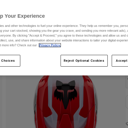
S
Up Your Experience
es and other technologies to fuel your online experience. They help us remember you, person
ing your cart stocked, showing you the gear you crave, and sending you more relevant ads),
veryone. By clicking "Accept & Proceed," you agree to these technologies and allow us and o
ollect, use, and share information about your website interactions to tailor your digital experi
t more info? Check out our
Privacy Policy.
 Choices
Reject Optional Cookies
Accept
F