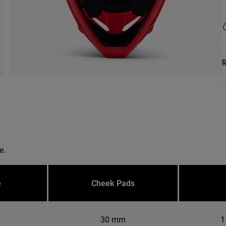
R
e.
e
Cheek Pads
30 mm
1