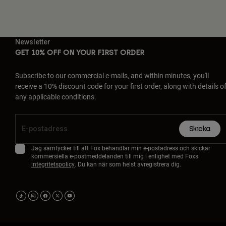
Newsletter
GET 10% OFF ON YOUR FIRST ORDER
Subscribe to our commercial e-mails, and within minutes, you'll
receive a 10% discount code for your first order, along with details o
any applicable conditions.
Skicka
Jag samtycker till att Fox behandlar min e-postadress och skickar
kommersiella e-postmeddelanden till mig i enlighet med Foxs
integritetspolicy
. Du kan när som helst avregistrera dig.