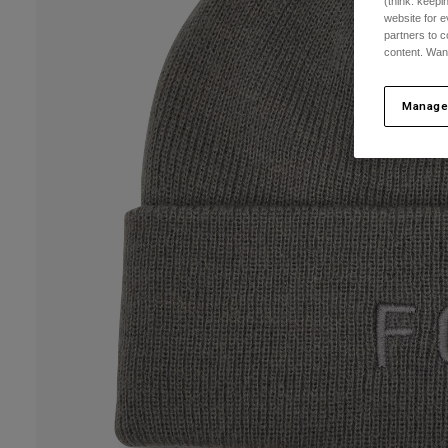
(think: keep
website for e
partners to c
content. Wan
Manage