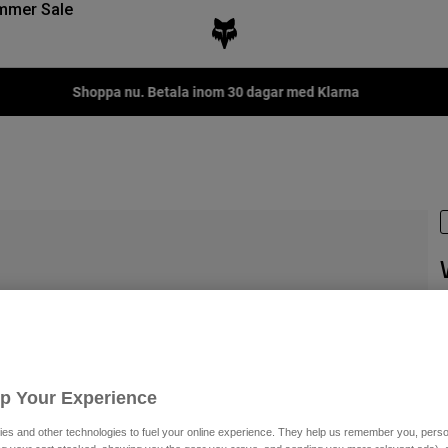
mmer Sale
Fox LAB Capsule Collection -
Shop now
P
P
3
Up Your Experience
es and other technologies to fuel your online experience. They help us remember you, person