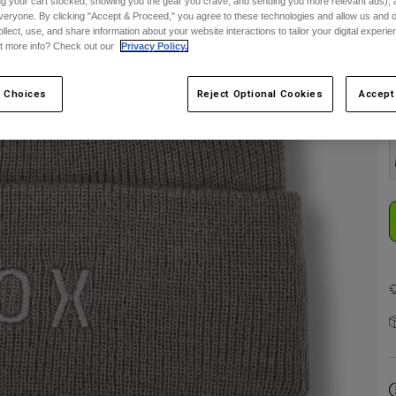
ing your cart stocked, showing you the gear you crave, and sending you more relevant ads),
veryone. By clicking "Accept & Proceed," you agree to these technologies and allow us and o
E
ollect, use, and share information about your website interactions to tailor your digital experi
t more info? Check out our
Privacy Policy.
 Choices
Reject Optional Cookies
Accept
F