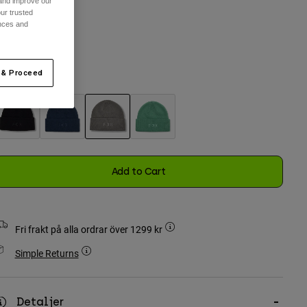
 and improve our
ur trusted
n Storlek
ences and
selected
 & Proceed
ärg -
Tenngrå
selected
Add to Cart
Fri frakt på alla ordrar över 1299 kr
Simple Returns
Detaljer