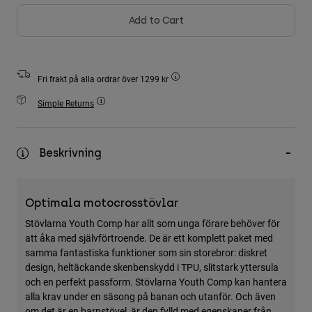
Accessories
Add to Cart
All Accessories
Bags & Backpacks
Fri frakt på alla ordrar över 1299 kr
Hats & Caps
Simple Returns
Visa alla
Beskrivning
Optimala motocrosstövlar
Stövlarna Youth Comp har allt som unga förare behöver för
att åka med självförtroende. De är ett komplett paket med
samma fantastiska funktioner som sin storebror: diskret
design, heltäckande skenbenskydd i TPU, slitstark yttersula
och en perfekt passform. Stövlarna Youth Comp kan hantera
alla krav under en säsong på banan och utanför. Och även
om det är en barnstövel, är den fylld med egenskaper från