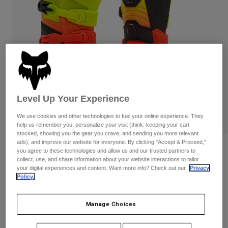
Byxor & Shorts
Skydd
Byxor
Skjortor
Byxor
Goggles
Visa alla
Handskar
Sockor
Shorts
Visa alla
Jackor
Jackor
Women
Protections
T-Shirts & Tops
Handskar
Level Up Your Experience
Moto
Goggles
Hoodies och pullovers
We use cookies and other technologies to fuel your online experience. They
Skydd
Hjälmar
help us remember you, personalize your visit (think: keeping your cart
Jackor
stocked, showing you the gear you crave, and sending you more relevant
Strumpor
Jerseys
ads), and improve our website for everyone. By clicking "Accept & Proceed,"
Byxor & Shorts
Goggles
Recensioner
you agree to these technologies and allow us and our trusted partners to
Pants
Väskor & tillbehör
Shirts
collect, use, and share information about your website interactions to tailor
Youth Comp Boots
your digital experiences and content. Want more info? Check out our
Privacy
Botas
Strumpor
Visa alla
Policy.
Spare parts
Skydd
Produktnummer
36364
Tillbehör
Handskar
Manage Choices
Price reduced from
to
3.349 kr
2.009,4 kr
40% OFF
Youth
Goggles
Reservdelar