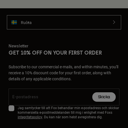
Ruoŧŧa
Newsletter
GET 10% OFF ON YOUR FIRST ORDER
Subscribe to our commercial e-mails, and within minutes, you'll
receive a 10% discount code for your first order, along with
details of any applicable conditions.
Skicka
Jag samtycker till att Fox behandlar min e-postadress och skickar
kommersiella e-postmeddelanden till mig i enlighet med Foxs
integritetspolicy
. Du kan när som helst avregistrera dig.