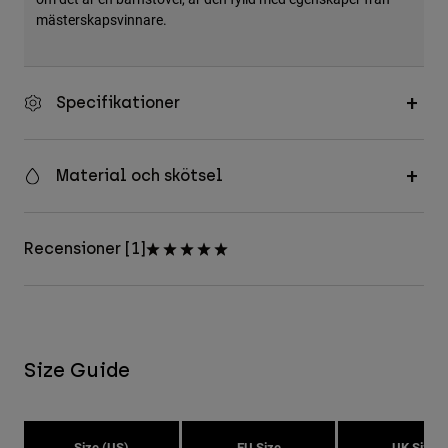
mästerskapsvinnare.
Specifikationer
Material och skötsel
Recensioner [1]
Size Guide
Size (US)
EU Size
UK Size