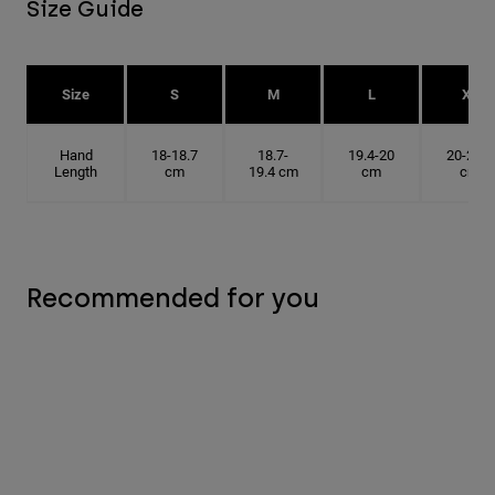
Size Guide
Size
S
M
L
XL
Hand
18-18.7
18.7-
19.4-20
20-20.6
Length
cm
19.4 cm
cm
cm
Recommended for you