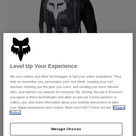
Byxor & Shorts
Skydd
Byxor
Skjortor
Byxor
Goggles
Visa alla
Handskar
Sockor
Shorts
Visa alla
Jackor
Jackor
Women
Protections
T-Shirts & Tops
Handskar
Moto
Level Up Your Experience
Goggles
Hoodies och pullovers
Skydd
Hjälmar
Jackor
We use cookies and other technologies to fuel your online experience. They
Strumpor
Jerseys
help us remember you, personalize your visit (think: keeping your cart
Byxor & Shorts
Goggles
stocked, showing you the gear you crave, and sending you more relevant
180 Diffuse Special Edition Gloves
Pants
ads), and improve our website for everyone. By clicking "Accept & Proceed,"
Väskor & tillbehör
Shirts
you agree to these technologies and allow us and our trusted partners to
Botas
Strumpor
Produktnummer
38608
collect, use, and share information about your website interactions to tailor
Visa alla
your digital experiences and content. Want more info? Check out our
Privacy
Spare parts
Skydd
Policy.
349 kr
Tillbehör
Handskar
Youth
See the full kit
.
Manage Choices
here
Goggles
Reservdelar