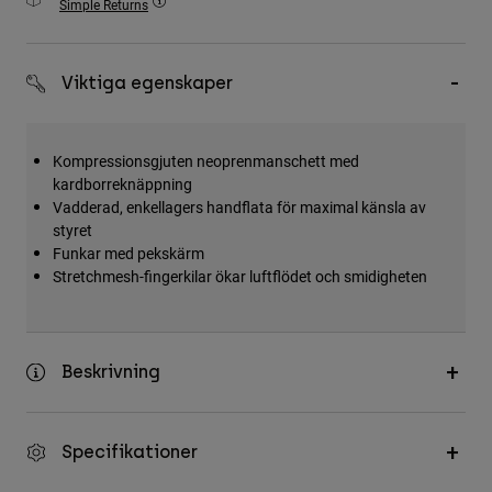
Simple Returns
Accessories
All Accessories
Viktiga egenskaper
Bags & Backpacks
Hats & Caps
Kompressionsgjuten neoprenmanschett med
Visa alla
kardborreknäppning
Vadderad, enkellagers handflata för maximal känsla av
styret
Funkar med pekskärm
Stretchmesh-fingerkilar ökar luftflödet och smidigheten
Beskrivning
Specifikationer