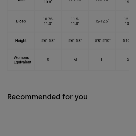
13.8"
15.5"
10.75-
11.5-
12.75-
Bicep
12-12.5"
11.3"
11.8"
13.3"
Height
5'6"-5'8"
5'6"-5'8"
5'8"-5'10"
5'10"- 6'
Women's
S
M
L
XL
Equivalent
Recommended for you