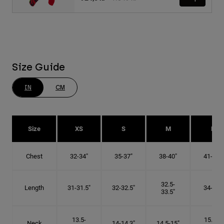
Size Guide
IN
CM
Size
XS
S
M
L
Chest
32-34"
35-37"
38-40"
41-43"
32.5-
Length
31-31.5"
32-32.5"
34-35"
33.5"
13.5-
15.25-
Neck
14-14.3"
14.5-15"