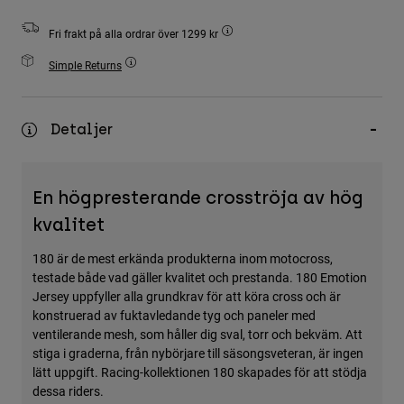
Accessories
Fri frakt på alla ordrar över 1299 kr
All Accessories
Simple Returns
Bags & Backpacks
Hats & Caps
Detaljer
Visa alla
En högpresterande crosströja av hög
kvalitet
180 är de mest erkända produkterna inom motocross,
testade både vad gäller kvalitet och prestanda. 180 Emotion
Jersey uppfyller alla grundkrav för att köra cross och är
konstruerad av fuktavledande tyg och paneler med
ventilerande mesh, som håller dig sval, torr och bekväm. Att
stiga i graderna, från nybörjare till säsongsveteran, är ingen
lätt uppgift. Racing-kollektionen 180 skapades för att stödja
dessa riders.