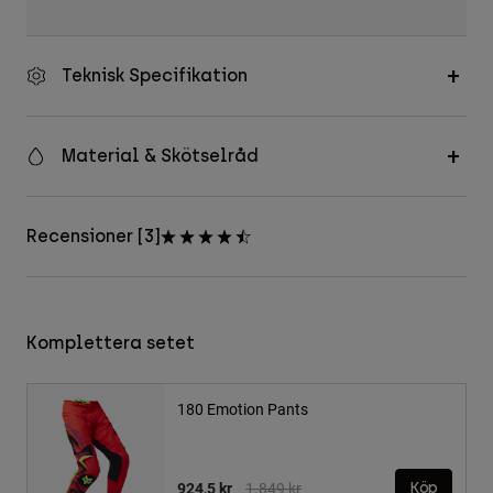
Teknisk Specifikation
Material & Skötselråd
Recensioner [3]
Komplettera setet
180 Emotion Pants
Price reduced from
to
924,5 kr
1.849 kr
Köp