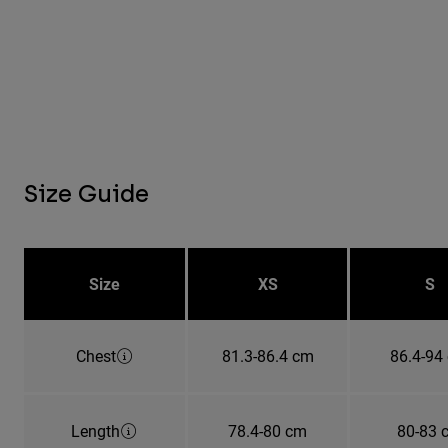
Size Guide
Size
XS
S
Chest
81.3-86.4 cm
86.4-94
Length
78.4-80 cm
80-83 