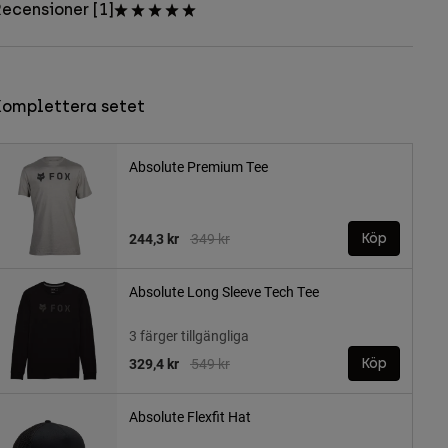
ecensioner [1]
Komplettera setet
Absolute Premium Tee
Price reduced from
to
244,3 kr
349 kr
Köp
Absolute Long Sleeve Tech Tee
3 färger tillgängliga
Price reduced from
to
329,4 kr
549 kr
Köp
Absolute Flexfit Hat