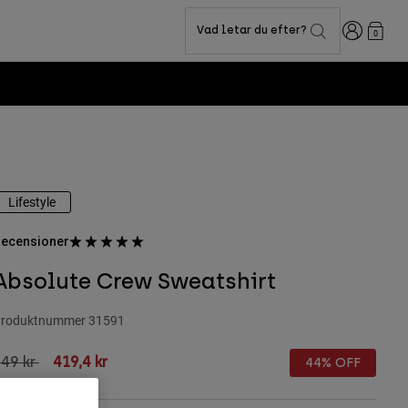
Login
Vad letar du efter?
0
Lifestyle
ecensioner
Absolute Crew Sweatshirt
roduktnummer
31591
rice reduced from
to
49 kr
419,4 kr
44% OFF