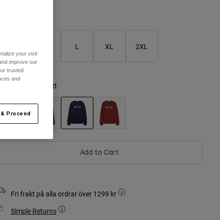
Storlekstabell
S
M
L
XL
2XL
alize your visit
 and improve our
ur trusted
ences and
ärg -
Midnattsblått
 & Proceed
selected
Add to Cart
Fri frakt på alla ordrar över 1299 kr
Simple Returns