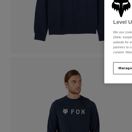
Level 
We use cooki
(think: keep
website for e
partners to c
content. Wan
Manage