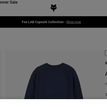
mmer Sale
Fox LAB Capsule Collection -
Shop now
R
P
P
7