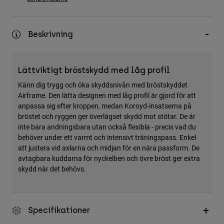
Accessories
All Accessories
Beskrivning
Bags & Backpacks
Hats & Caps
Lättviktigt bröstskydd med låg profil
Visa alla
Känn dig trygg och öka skyddsnivån med bröstskyddet
Airframe. Den lätta designen med låg profil är gjord för att
anpassa sig efter kroppen, medan Koroyd-insatserna på
bröstet och ryggen ger överlägset skydd mot stötar. De är
inte bara andningsbara utan också flexibla - precis vad du
behöver under ett varmt och intensivt träningspass. Enkel
att justera vid axlarna och midjan för en nära passform. De
avtagbara kuddarna för nyckelben och övre bröst ger extra
skydd när det behövs.
Specifikationer