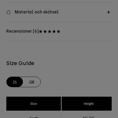
Material och skötsel
Recensioner [6]
Size Guide
IN
CM
Size
Height