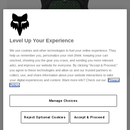
Byxor & Shorts
Skydd
Byxor
Skjortor
Byxor
Goggles
Visa alla
Handskar
Sockor
Shorts
Visa alla
Jackor
Level Up Your Experience
Jackor
Women
Protections
We use cookies and other technologies to fuel your online experience. They
T-Shirts & Tops
Handskar
Moto
help us remember you, personalize your visit (think: keeping your cart
stocked, showing you the gear you crave, and sending you more relevant
Goggles
Hoodies och pullovers
ads), and improve our website for everyone. By clicking "Accept & Proceed,"
Skydd
Hjälmar
you agree to these technologies and allow us and our trusted partners to
Jackor
collect, use, and share information about your website interactions to tailor
Strumpor
Jerseys
your digital experiences and content. Want more info? Check out our
Privacy
Byxor & Shorts
Goggles
Recensioner
Policy.
Pants
Väskor & tillbehör
Shirts
Airframe Bröstskydd
Botas
Strumpor
Visa alla
Manage Choices
Spare parts
Skydd
Produktnummer
36475
Tillbehör
Handskar
Reject Optional Cookies
Accept & Proceed
2.399 kr
Youth
Goggles
Reservdelar