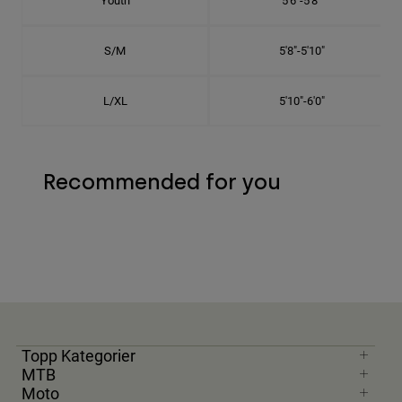
Youth
5'6"-5'8"
S/M
5'8"-5'10"
L/XL
5'10"-6'0"
Recommended for you
Topp Kategorier
MTB
Moto