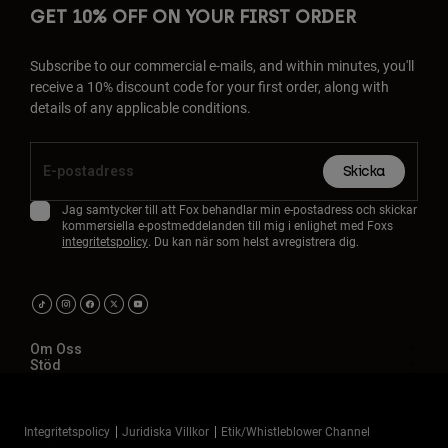
GET 10% OFF ON YOUR FIRST ORDER
Subscribe to our commercial e-mails, and within minutes, you'll
receive a 10% discount code for your first order, along with
details of any applicable conditions.
Skicka
Jag samtycker till att Fox behandlar min e-postadress och skickar
kommersiella e-postmeddelanden till mig i enlighet med Foxs
integritetspolicy
. Du kan när som helst avregistrera dig.
Om Oss
Stöd
Integritetspolicy
Juridiska Villkor
Etik/Whistleblower Channel