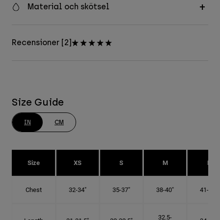
Material och skötsel
Recensioner [2]
Size Guide
IN
CM
Size
XS
S
M
L
Chest
32-34"
35-37"
38-40"
41-43"
32.5-