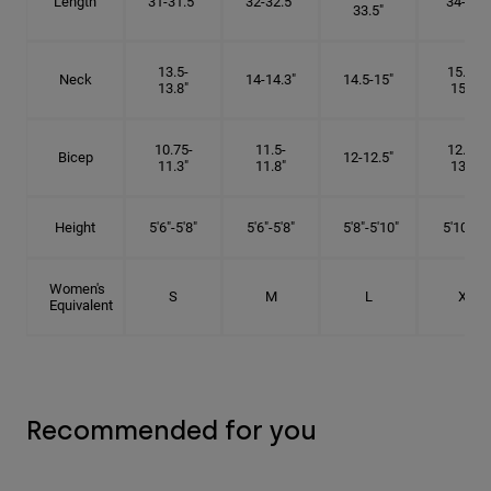
Length
31-31.5"
32-32.5"
34-35"
33.5"
13.5-
15.25-
Neck
14-14.3"
14.5-15"
13.8"
15.5"
10.75-
11.5-
12.75-
Bicep
12-12.5"
11.3"
11.8"
13.3"
Height
5'6"-5'8"
5'6"-5'8"
5'8"-5'10"
5'10"- 6'
Women's
S
M
L
XL
Equivalent
Recommended for you