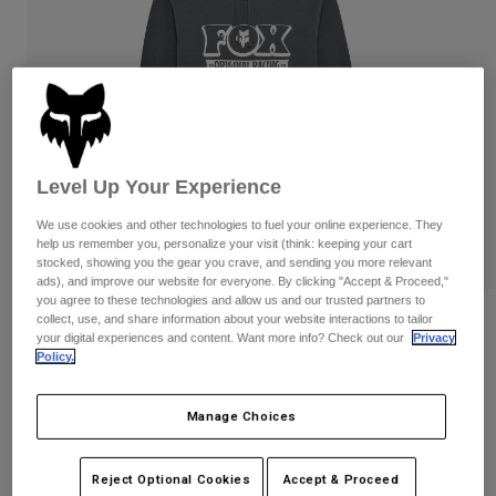
Byxor & Shorts
Skydd
Byxor
Skjortor
Byxor
Goggles
Visa alla
Handskar
Sockor
Shorts
Visa alla
Jackor
Jackor
Women
Level Up Your Experience
Protections
T-Shirts & Tops
Handskar
Moto
We use cookies and other technologies to fuel your online experience. They
Goggles
Hoodies och pullovers
help us remember you, personalize your visit (think: keeping your cart
Skydd
stocked, showing you the gear you crave, and sending you more relevant
Hjälmar
Jackor
ads), and improve our website for everyone. By clicking "Accept & Proceed,"
Strumpor
Jerseys
you agree to these technologies and allow us and our trusted partners to
Byxor & Shorts
Goggles
collect, use, and share information about your website interactions to tailor
Recensioner
Pants
your digital experiences and content. Want more info? Check out our
Privacy
Väskor & tillbehör
Shirts
Policy.
Banner Pullover Hoodie
Botas
Strumpor
Visa alla
Spare parts
Skydd
Produktnummer
36276
Manage Choices
Tillbehör
Handskar
Price reduced from
to
949 kr
474,5 kr
50% OFF
Youth
Goggles
Reservdelar
Reject Optional Cookies
Accept & Proceed