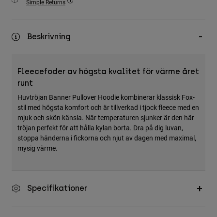
Simple Returns
Accessories
All Accessories
Beskrivning
Bags & Backpacks
Hats & Caps
Fleecefoder av högsta kvalitet för värme året
Visa alla
runt
Huvtröjan Banner Pullover Hoodie kombinerar klassisk Fox-
stil med högsta komfort och är tillverkad i tjock fleece med en
mjuk och skön känsla. När temperaturen sjunker är den här
tröjan perfekt för att hålla kylan borta. Dra på dig luvan,
stoppa händerna i fickorna och njut av dagen med maximal,
mysig värme.
Specifikationer