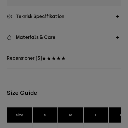
Teknisk Specifikation
Materials & Care
Recensioner [5]
Size Guide
Size
S
M
L
XL