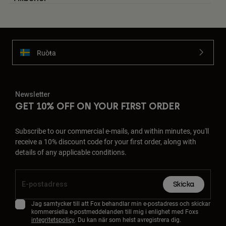
Ruoŧŧa
Newsletter
GET 10% OFF ON YOUR FIRST ORDER
Subscribe to our commercial e-mails, and within minutes, you'll
receive a 10% discount code for your first order, along with
details of any applicable conditions.
Skicka
Jag samtycker till att Fox behandlar min e-postadress och skickar
kommersiella e-postmeddelanden till mig i enlighet med Foxs
integritetspolicy
. Du kan när som helst avregistrera dig.