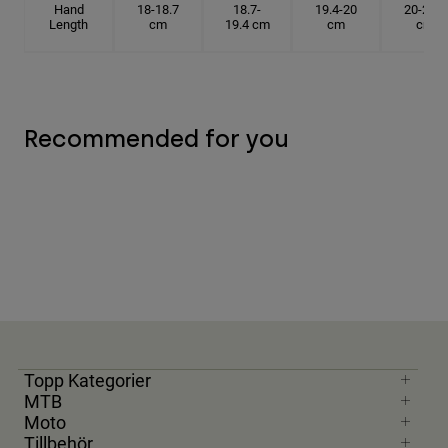
Hand
18-18.7
18.7-
19.4-20
20-20.6
Length
cm
19.4 cm
cm
cm
Recommended for you
Topp Kategorier
MTB
Moto
Tillbehör