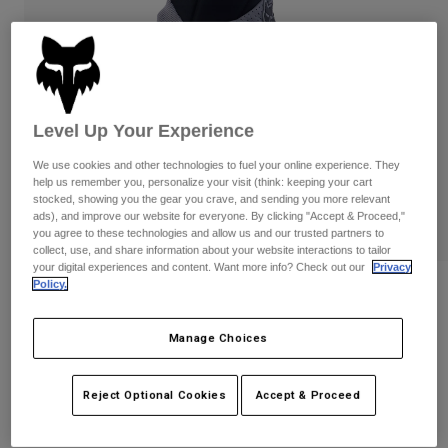
Byxor & Shorts
Skydd
Byxor
Skjortor
Byxor
Goggles
Visa alla
Handskar
Sockor
Shorts
Visa alla
Jackor
Level Up Your Experience
Jackor
Women
We use cookies and other technologies to fuel your online experience. They
Protections
help us remember you, personalize your visit (think: keeping your cart
T-Shirts & Tops
Handskar
Moto
stocked, showing you the gear you crave, and sending you more relevant
Goggles
ads), and improve our website for everyone. By clicking "Accept & Proceed,"
Hoodies och pullovers
you agree to these technologies and allow us and our trusted partners to
Skydd
Hjälmar
Jackor
collect, use, and share information about your website interactions to tailor
Strumpor
your digital experiences and content. Want more info? Check out our
Privacy
Jerseys
Byxor & Shorts
Goggles
Policy.
Recensioner
Pants
Väskor & tillbehör
Shirts
Bomber Glove, CE
Botas
Strumpor
Manage Choices
Visa alla
Spare parts
Skydd
Produktnummer
31318
Tillbehör
Handskar
Reject Optional Cookies
Accept & Proceed
Price reduced from
to
999 kr
649,35 kr
35% OFF
Youth
Goggles
Reservdelar