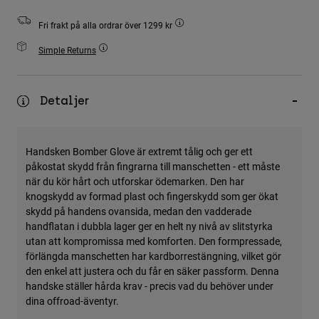
Accessories
Fri frakt på alla ordrar över 1299 kr
All Accessories
Simple Returns
Bags & Backpacks
Hats & Caps
Detaljer
Visa alla
Handsken Bomber Glove är extremt tålig och ger ett
påkostat skydd från fingrarna till manschetten - ett måste
när du kör hårt och utforskar ödemarken. Den har
knogskydd av formad plast och fingerskydd som ger ökat
skydd på handens ovansida, medan den vadderade
handflatan i dubbla lager ger en helt ny nivå av slitstyrka
utan att kompromissa med komforten. Den formpressade,
förlängda manschetten har kardborrestängning, vilket gör
den enkel att justera och du får en säker passform. Denna
handske ställer hårda krav - precis vad du behöver under
dina offroad-äventyr.