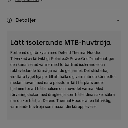
Accessories
All Accessories
Detaljer
Bags & Backpacks
Hats & Caps
Lätt isolerande MTB-huvtröja
Visa alla
Förbered dig för kylan med Defend Thermal Hoodie.
Tillverkad av lättviktigt Polartec® PowerGrid™-material, ger
den kanaliserad värme med förbättrad isolerande och
fuktavledande förmåga när du ger järnet. Det slitstarka,
vindtäta tyget hjälper till att hålla dig varm när du kör nedför,
medan huvan med nära passform lätt får plats under
hjälmen för att hålla halsen och huvudet varma. Med
förvaringsfickor med dragkedja som håller dina saker säkra
när du kör hårt, är Defend Thermal Hoodie är en lättviktig,
värmande huvtröja som maxar din körupplevelse.