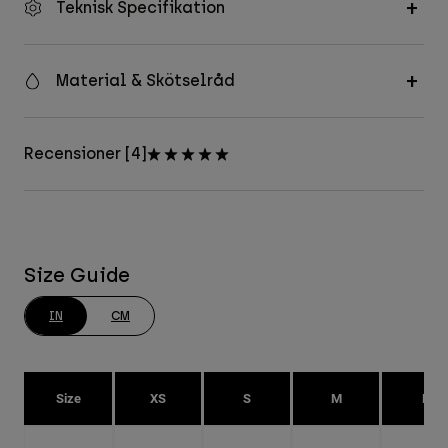
Teknisk Specifikation
Material & Skötselråd
Recensioner [4]
Size Guide
IN
CM
Size
XS
S
M
L