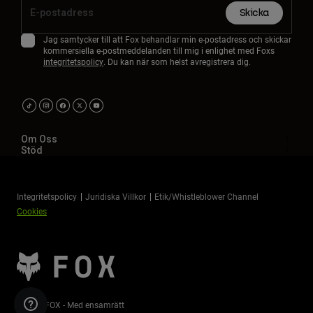
Skicka
Jag samtycker till att Fox behandlar min e-postadress och skickar
kommersiella e-postmeddelanden till mig i enlighet med Foxs
integritetspolicy
. Du kan när som helst avregistrera dig.
Om Oss
Stöd
Integritetspolicy
Juridiska Villkor
Etik/Whistleblower Channel
Cookies
©2026 FOX - Med ensamrätt