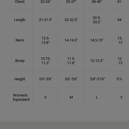
Chest
32-34"
35-37"
38-40"
41-43"
32.5-
Length
31-31.5"
32-32.5"
34-35"
33.5"
13.5-
15.25-
Neck
14-14.3"
14.5-15"
13.8"
15.5"
10.75-
11.5-
12.75-
Bicep
12-12.5"
11.3"
11.8"
13.3"
Height
5'6"-5'8"
5'6"-5'8"
5'8"-5'10"
5'10"- 6'
Women's
S
M
L
XL
Equivalent