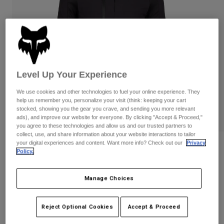
Byxor & Shorts
Skydd
Byxor
Skjortor
Byxor
Goggles
Visa alla
Handskar
Sockor
Shorts
Visa alla
Jackor
Jackor
Women
Level Up Your Experience
Protections
We use cookies and other technologies to fuel your online experience. They
T-Shirts & Tops
Handskar
Moto
help us remember you, personalize your visit (think: keeping your cart
Goggles
stocked, showing you the gear you crave, and sending you more relevant
Hoodies och pullovers
ads), and improve our website for everyone. By clicking "Accept & Proceed,"
Skydd
Hjälmar
Jackor
you agree to these technologies and allow us and our trusted partners to
Strumpor
Jerseys
collect, use, and share information about your website interactions to tailor
Byxor & Shorts
Goggles
your digital experiences and content. Want more info? Check out our
Privacy
Recensioner
Pants
Policy.
Väskor & tillbehör
Shirts
Defend Thermal Hoodie
Botas
Strumpor
Visa alla
Manage Choices
Spare parts
Skydd
Produktnummer
33771
Tillbehör
Handskar
Reject Optional Cookies
Accept & Proceed
1.849 kr
Youth
Goggles
Reservdelar