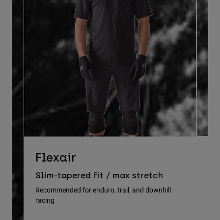
D
Flexair
Re
Slim-tapered fit / max stretch
gu
Recommended for enduro, trail, and downhill
racing
Rec