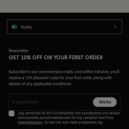
Ruoŧŧa
Newsletter
GET 10% OFF ON YOUR FIRST ORDER
Subscribe to our commercial e-mails, and within minutes, you'll
receive a 10% discount code for your first order, along with
details of any applicable conditions.
Skicka
Jag samtycker till att Fox behandlar min e-postadress och skickar
kommersiella e-postmeddelanden till mig i enlighet med Foxs
integritetspolicy
. Du kan när som helst avregistrera dig.