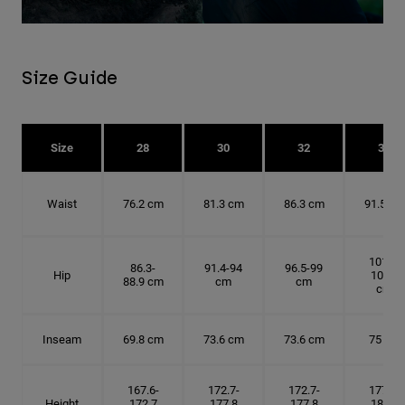
Size Guide
Size
28
30
32
34
Waist
76.2 cm
81.3 cm
86.3 cm
91.5 cm
101.6-
86.3-
91.4-94
96.5-99
Hip
104.1
88.9 cm
cm
cm
cm
Inseam
69.8 cm
73.6 cm
73.6 cm
75 cm
167.6-
172.7-
172.7-
177.8-
Height
172.7
177.8
177.8
182.9