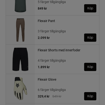
5 färger tillgängliga
849 kr
Köp
Flexair Pant
3 färger tillgängliga
2.099 kr
Köp
Flexair Shorts med innerfoder
4 färger tillgängliga
1.899 kr
Köp
Flexair Glove
6 färger tillgängliga
Price reduced from
to
329,4 kr
549 kr
Köp