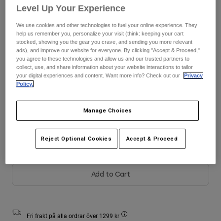
Jackets
Storlekstabell
Utforska MTB
Level Up Your Experience
T-shirts
Sockor
Hoodies & Pullover
We use cookies and other technologies to fuel your online experience. They
28
30
32
34
36
38
help us remember you, personalize your visit (think: keeping your cart
Visa alla
Product Help
Visa alla
Utforska MTB
stocked, showing you the gear you crave, and sending you more relevant
ads), and improve our website for everyone. By clicking "Accept & Proceed,"
you agree to these technologies and allow us and our trusted partners to
Moto Gear Guides
40
collect, use, and share information about your website interactions to tailor
Lifestyle
Product Help
your digital experiences and content. Want more info? Check out our
Privacy
Tillbehör
Helmet Care Guide
Policy.
MTB Gear Guides
Tops
Boot Care Guide
Hats & Caps
Färg -
Muskotbrunt
Manage Choices
Hoodies and Pullovers
Helmet Care Guide
Bags & Backpacks
Casacos
Socks
Reject Optional Cookies
Accept & Proceed
Byxor
Stickers
selected
Shorts
Other Accessories
Boardshorts
Add to Cart
Visa alla
Visa alla
Fri frakt på alla ordrar över 1299 kr