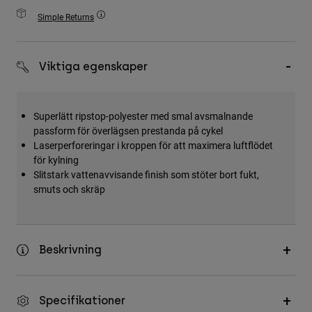
Accessories
Simple Returns
All Accessories
Bags & Backpacks
Viktiga egenskaper
Hats & Caps
Visa alla
Superlätt ripstop-polyester med smal avsmalnande
passform för överlägsen prestanda på cykel
Laserperforeringar i kroppen för att maximera luftflödet
för kylning
Slitstark vattenavvisande finish som stöter bort fukt,
smuts och skräp
Beskrivning
Specifikationer