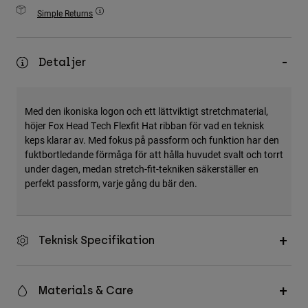
Accessories
Simple Returns
All Accessories
Detaljer
Bags & Backpacks
Hats & Caps
Visa alla
Med den ikoniska logon och ett lättviktigt stretchmaterial,
höjer Fox Head Tech Flexfit Hat ribban för vad en teknisk
keps klarar av. Med fokus på passform och funktion har den
fuktbortledande förmåga för att hålla huvudet svalt och torrt
under dagen, medan stretch-fit-tekniken säkerställer en
perfekt passform, varje gång du bär den.
Teknisk Specifikation
Materials & Care