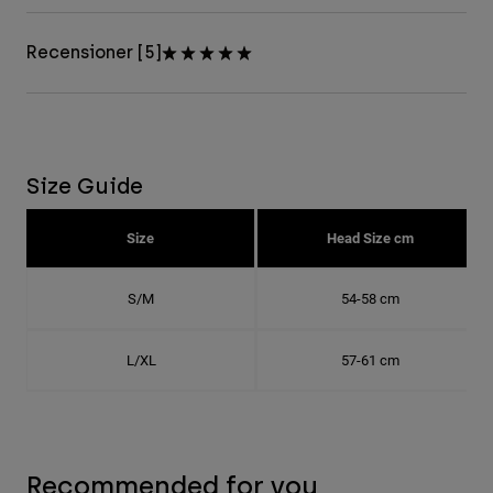
Recensioner [5]
Size Guide
Size
Head Size cm
S/M
54-58 cm
L/XL
57-61 cm
Recommended for you