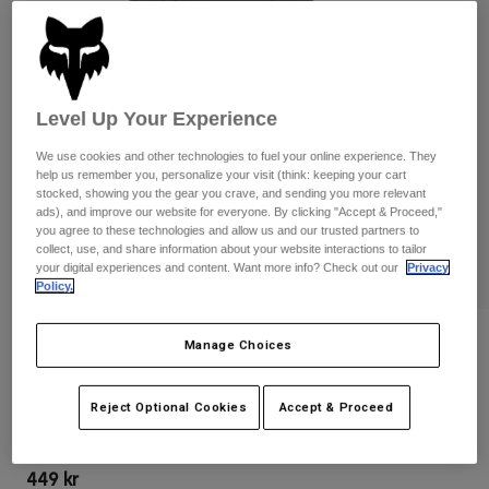
Byxor & Shorts
Skydd
Byxor
Skjortor
Byxor
Goggles
Visa alla
Handskar
Sockor
Shorts
Level Up Your Experience
Visa alla
Jackor
Jackor
Women
We use cookies and other technologies to fuel your online experience. They
help us remember you, personalize your visit (think: keeping your cart
Protections
stocked, showing you the gear you crave, and sending you more relevant
T-Shirts & Tops
Handskar
Moto
ads), and improve our website for everyone. By clicking "Accept & Proceed,"
you agree to these technologies and allow us and our trusted partners to
Goggles
Hoodies och pullovers
collect, use, and share information about your website interactions to tailor
Skydd
Hjälmar
your digital experiences and content. Want more info? Check out our
Privacy
Jackor
Policy.
Strumpor
Jerseys
Byxor & Shorts
Goggles
Pants
Väskor & tillbehör
Shirts
Recensioner
Manage Choices
Botas
Strumpor
Visa alla
Fox Head Tech Flexfit Hat
Spare parts
Skydd
Reject Optional Cookies
Accept & Proceed
Tillbehör
Handskar
Produktnummer
31620
Youth
Goggles
Reservdelar
449 kr