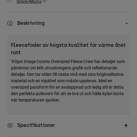
Simple Returns
Accessories
All Accessories
Beskrivning
Bags & Backpacks
Hats & Caps
Fleecefoder av högsta kvalitet för värme året
Visa alla
runt
Tröjan Image Cosmo Oversized Fleece Crew har detaljer som
påminner om MX-utrustningens grafik och reflekterande
detaljer. Den tar stilen till nästa nivå med sina högkvalitativa
material och en mjukhet som måste upplevas. Med en
oversized passform för en avslappnad och ledig stil är detta
den perfekta pullovern för att se bra ut och hålla kylan borta
när temperaturen sjunker.
Specifikationer