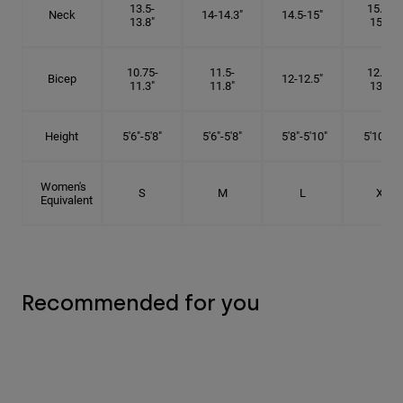
13.5-
15.25-
Neck
14-14.3"
14.5-15"
13.8"
15.5"
10.75-
11.5-
12.75-
Bicep
12-12.5"
11.3"
11.8"
13.3"
Height
5'6"-5'8"
5'6"-5'8"
5'8"-5'10"
5'10"- 6'
Women's
S
M
L
XL
Equivalent
Recommended for you