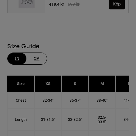
Price reduced from
to
419,4 kr
699 kr
Köp
Size Guide
IN
CM
Size
XS
S
M
L
Chest
32-34"
35-37"
38-40"
41-43"
32.5-
Length
31-31.5"
32-32.5"
34-35"
33.5"