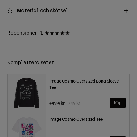
Material och skötsel
Recensioner [1]
Komplettera setet
Image Cosmo Oversized Long Sleeve
Tee
Price reduced from
to
449,4 kr
749 kr
Köp
Image Cosmo Oversized Tee