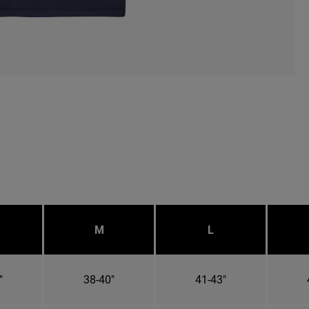
M
L
"
38-40"
41-43"