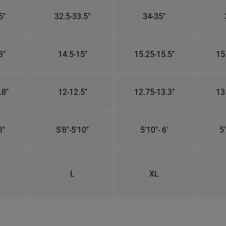
5"
32.5-33.5"
34-35"
3"
14.5-15"
15.25-15.5"
15
.8"
12-12.5"
12.75-13.3"
13
8"
5'8"-5'10"
5'10"- 6'
5'
L
XL