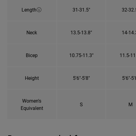
Length
31-31.5"
32-32.
Neck
13.5-13.8"
14-14.
Bicep
10.75-11.3"
11.5-11
Height
5'6"-5'8"
5'6"-5'
Women's
S
M
Equivalent