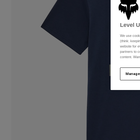
Level 
We use cooki
(think: keep
website for e
partners to c
content. Wan
Manage