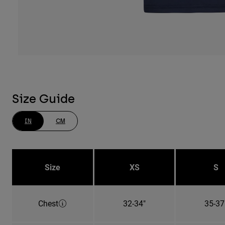
Size Guide
IN
CM
Size
XS
S
Chest
32-34"
35-37