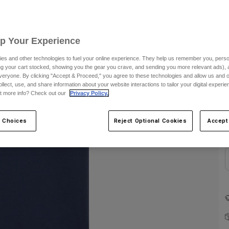
Up Your Experience
es and other technologies to fuel your online experience. They help us remember you, person
ing your cart stocked, showing you the gear you crave, and sending you more relevant ads),
veryone. By clicking "Accept & Proceed," you agree to these technologies and allow us and o
ollect, use, and share information about your website interactions to tailor your digital experi
F
t more info? Check out our
Privacy Policy.
 Choices
Reject Optional Cookies
Accept