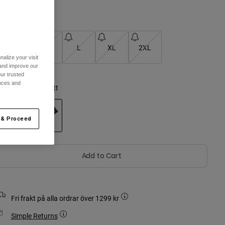
Storlekstabell
S
M
L
XL
2XL
alize your visit
 and improve our
ur trusted
ences and
ärg -
Midnattsblått
 & Proceed
selected
Add to Cart
Fri frakt på alla ordrar över 1299 kr
Simple Returns