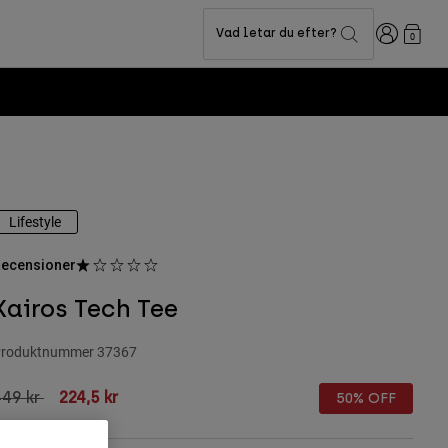
Login
Vad letar du efter?
0
Lifestyle
ecensioner
Kairos Tech Tee
roduktnummer
37367
rice reduced from
to
449 kr
224,5 kr
50% OFF