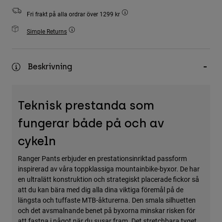
Accessories
Fri frakt på alla ordrar över 1299 kr
All Accessories
Simple Returns
Bags & Backpacks
Hats & Caps
Beskrivning
Visa alla
Teknisk prestanda som
fungerar både på och av
cykeln
Ranger Pants erbjuder en prestationsinriktad passform
inspirerad av våra toppklassiga mountainbike-byxor. De har
en ultralätt konstruktion och strategiskt placerade fickor så
att du kan bära med dig alla dina viktiga föremål på de
längsta och tuffaste MTB-åkturerna. Den smala silhuetten
och det avsmalnande benet på byxorna minskar risken för
att fastna i något när du susar fram. Det stretchbara tyget