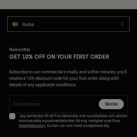
Ruoŧŧa
Newsletter
GET 10% OFF ON YOUR FIRST ORDER
Subscribe to our commercial e-mails, and within minutes, you'll
receive a 10% discount code for your first order, along with
details of any applicable conditions.
Skicka
Jag samtycker till att Fox behandlar min e-postadress och skickar
kommersiella e-postmeddelanden till mig i enlighet med Foxs
integritetspolicy
. Du kan när som helst avregistrera dig.