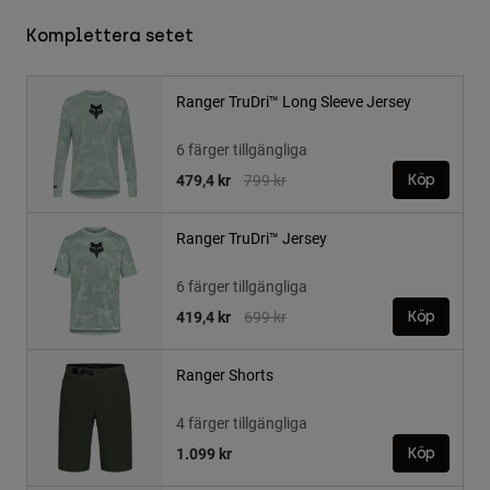
Komplettera setet
Ranger TruDri™ Long Sleeve Jersey
6 färger tillgängliga
Price reduced from
to
479,4 kr
799 kr
Köp
Ranger TruDri™ Jersey
6 färger tillgängliga
Price reduced from
to
419,4 kr
699 kr
Köp
Ranger Shorts
4 färger tillgängliga
1.099 kr
Köp