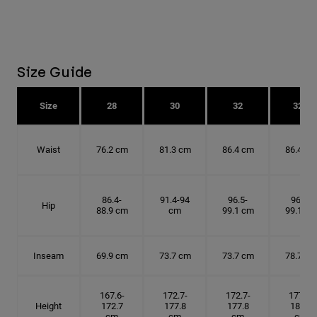
Size Guide
Size
28
30
32
32T
Waist
76.2 cm
81.3 cm
86.4 cm
86.4 cm
86.4-
91.4-94
96.5-
96.5-
Hip
88.9 cm
cm
99.1 cm
99.1 cm
Inseam
69.9 cm
73.7 cm
73.7 cm
78.7 cm
167.6-
172.7-
172.7-
177.8-
Height
172.7
177.8
177.8
182.9
cm
cm
cm
cm