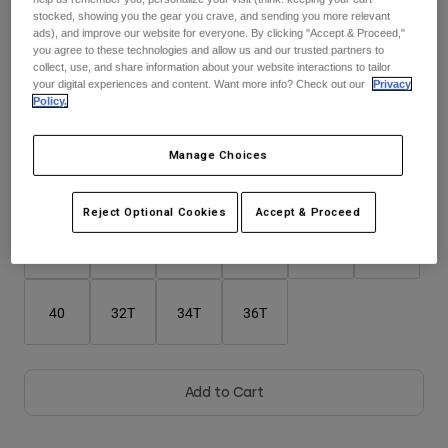
Jackets
Utforska MTB
stocked, showing you the gear you crave, and sending you more relevant
T-shirts
ads), and improve our website for everyone. By clicking "Accept & Proceed,"
Sockor
you agree to these technologies and allow us and our trusted partners to
Hoodies & Pullover
Färg -
Ivy Green
collect, use, and share information about your website interactions to tailor
Visa alla
Product Help
Visa alla
Utforska MTB
your digital experiences and content. Want more info? Check out our
Privacy
Policy.
Moto Gear Guides
Lifestyle
Product Help
selected
Manage Choices
Tillbehör
Helmet Care Guide
Storlekstabell
MTB Gear Guides
Tops
Boot Care Guide
Hats & Caps
Reject Optional Cookies
Accept & Proceed
Hoodies and Pullovers
Helmet Care Guide
Bags & Backpacks
28
30
32
34
36
38
Casacos
Socks
Byxor
Stickers
40
32T
34T
36T
Shorts
Other Accessories
Boardshorts
Visa alla
Visa alla
Add to Cart