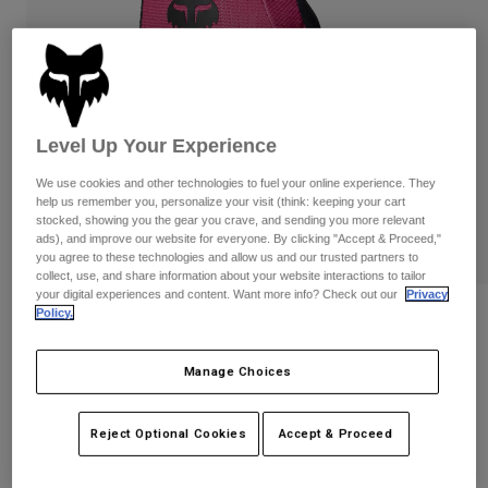
Byxor & Shorts
Skydd
Byxor
Skjortor
Byxor
Goggles
Visa alla
Handskar
Sockor
Shorts
Visa alla
Jackor
Level Up Your Experience
Jackor
Women
Protections
We use cookies and other technologies to fuel your online experience. They
help us remember you, personalize your visit (think: keeping your cart
T-Shirts & Tops
Handskar
Moto
stocked, showing you the gear you crave, and sending you more relevant
Goggles
Hoodies och pullovers
ads), and improve our website for everyone. By clicking "Accept & Proceed,"
Skydd
you agree to these technologies and allow us and our trusted partners to
Hjälmar
Jackor
collect, use, and share information about your website interactions to tailor
Strumpor
Jerseys
your digital experiences and content. Want more info? Check out our
Privacy
Byxor & Shorts
Goggles
Policy.
Recensioner
Pants
Väskor & tillbehör
Shirts
Ranger Handskar
Botas
Strumpor
Manage Choices
Visa alla
Spare parts
Skydd
Produktnummer
33603
Tillbehör
Handskar
Reject Optional Cookies
Accept & Proceed
349 kr
Youth
Goggles
Reservdelar