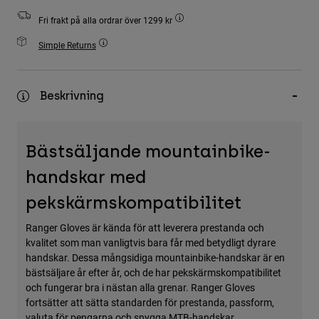
Accessories
Fri frakt på alla ordrar över 1299 kr
All Accessories
Simple Returns
Bags & Backpacks
Hats & Caps
Beskrivning
Visa alla
Bästsäljande mountainbike-
handskar med
pekskärmskompatibilitet
Ranger Gloves är kända för att leverera prestanda och
kvalitet som man vanligtvis bara får med betydligt dyrare
handskar. Dessa mångsidiga mountainbike-handskar är en
bästsäljare år efter år, och de har pekskärmskompatibilitet
och fungerar bra i nästan alla grenar. Ranger Gloves
fortsätter att sätta standarden för prestanda, passform,
valuta för pengarna och snygga MTB-handskar.