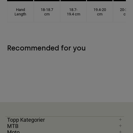
Hand
18-18.7
18.7-
19.4-20
20-20.6
Length
cm
19.4 cm
cm
cm
Recommended for you
Topp Kategorier
MTB
Moto