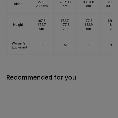
27.3-
28.7-30
30-31.8
31.8-
Bicep
28.7 cm
cm
cm
33.8 cm
167.6-
172.7-
177.8-
180.3-
Height
172.7
177.8
182.9
185.5
cm
cm
cm
cm
Women's
S
M
L
XL
Equivalent
Recommended for you