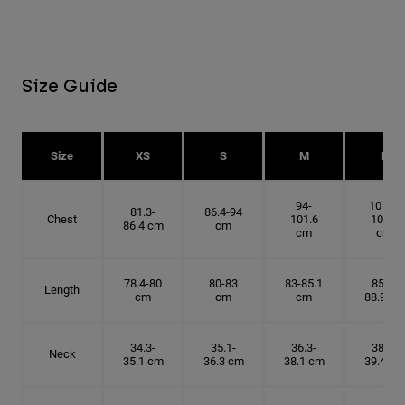
Size Guide
Size
XS
S
M
L
94-
101.6-
81.3-
86.4-94
Chest
101.6
109.2
86.4 cm
cm
cm
cm
78.4-80
80-83
83-85.1
85.1-
Length
cm
cm
cm
88.9 cm
34.3-
35.1-
36.3-
38.1-
Neck
35.1 cm
36.3 cm
38.1 cm
39.4 cm