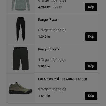
6 färger tillgängliga
Price reduced from
to
479,4 kr
799 kr
Köp
Ranger Byxor
6 färger tillgängliga
1.349 kr
Köp
Ranger Shorts
4 färger tillgängliga
1.099 kr
Köp
Fox Union Mid-Top Canvas Shoes
3 färger tillgängliga
1.599 kr
Köp