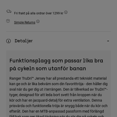
Accessories
Fri frakt på alla ordrar över 1299 kr
All Accessories
Simple Returns
Bags & Backpacks
Hats & Caps
Visa alla
Detaljer
Funktionsplagg som passar lika bra
på cykeln som utanför banan
Ranger TruDri™ Jersey har all prestanda ett tekniskt material
kan ge och är lika bekväm som din favorittröja - den håller dig
sval när du ger dig ut i terrängen. Den är tillverkad av TruDri™-
tyger, designad för att leda bort svett från kroppen när du
kör och har en jacquard-detalj för extra ventilation. Denna
prisvärda och funktionella tröja är snygg både när du kör och
efteråt. Den har en MTB-anpassad passform med förlängd
fåll bak som ger ökad täckning när du rör dig på cykeln och