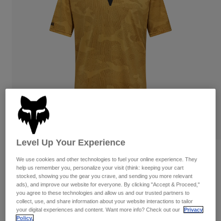
Byxor & Shorts
Skydd
Byxor
Skjortor
Byxor
Goggles
Visa alla
Handskar
Sockor
Shorts
Visa alla
Jackor
Jackor
Women
Protections
T-Shirts & Tops
Handskar
Moto
Goggles
Hoodies och pullovers
Skydd
Hjälmar
Jackor
Strumpor
Jerseys
Byxor & Shorts
Goggles
Level Up Your Experience
Pants
Väskor & tillbehör
Shirts
Recensioner
We use cookies and other technologies to fuel your online experience. They
Botas
Strumpor
help us remember you, personalize your visit (think: keeping your cart
Visa alla
Ranger TruDri™ Jersey
stocked, showing you the gear you crave, and sending you more relevant
Spare parts
Skydd
ads), and improve our website for everyone. By clicking "Accept & Proceed,"
Tillbehör
you agree to these technologies and allow us and our trusted partners to
Handskar
Produktnummer
32366
collect, use, and share information about your website interactions to tailor
Youth
Goggles
your digital experiences and content. Want more info? Check out our
Privacy
Reservdelar
699 kr
Policy.