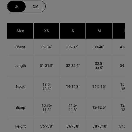
IN
CM
Size
XS
S
M
L
Chest
32-34"
35-37"
38-40"
41-43"
32.5-
Length
31-31.5"
32-32.5"
34-35"
33.5"
13.5-
15.25-
Neck
14-14.3"
14.5-15"
13.8"
15.5"
10.75-
11.5-
12.75-
Bicep
12-12.5"
11.3"
11.8"
13.3"
Height
5'6"-5'8"
5'6"-5'8"
5'8"-5'10"
5'10"- 6'