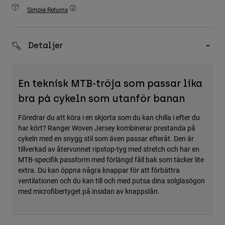
Accessories
Simple Returns
All Accessories
Detaljer
Bags & Backpacks
Hats & Caps
Visa alla
En teknisk MTB-tröja som passar lika
bra på cykeln som utanför banan
Föredrar du att köra i en skjorta som du kan chilla i efter du
har kört? Ranger Woven Jersey kombinerar prestanda på
cykeln med en snygg stil som även passar efteråt. Den är
tillverkad av återvunnet ripstop-tyg med stretch och har en
MTB-specifik passform med förlängd fåll bak som täcker lite
extra. Du kan öppna några knappar för att förbättra
ventilationen och du kan till och med putsa dina solglasögon
med microfibertyget på insidan av knappslån.