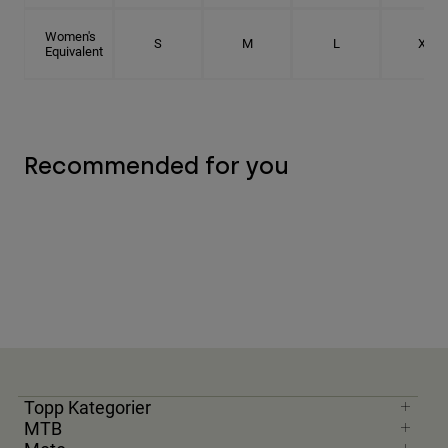
Women's
S
M
L
XL
Equivalent
Recommended for you
Topp Kategorier
MTB