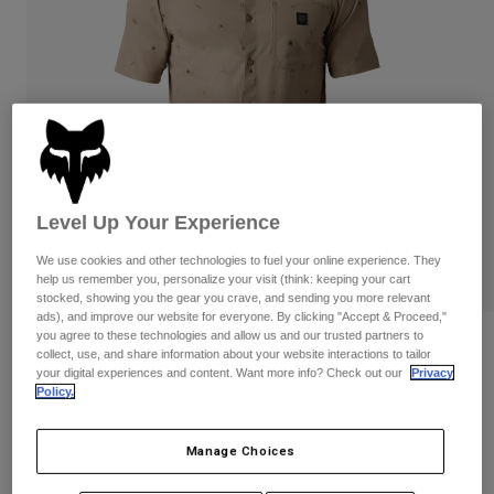
Byxor & Shorts
Skydd
Byxor
Skjortor
Byxor
Goggles
Visa alla
Handskar
Sockor
Shorts
Visa alla
Jackor
Jackor
Women
Protections
T-Shirts & Tops
Handskar
Moto
Level Up Your Experience
Goggles
Hoodies och pullovers
Skydd
We use cookies and other technologies to fuel your online experience. They
Hjälmar
Jackor
help us remember you, personalize your visit (think: keeping your cart
Strumpor
Jerseys
stocked, showing you the gear you crave, and sending you more relevant
Byxor & Shorts
Goggles
ads), and improve our website for everyone. By clicking "Accept & Proceed,"
Pants
you agree to these technologies and allow us and our trusted partners to
Väskor & tillbehör
Shirts
Recensioner
collect, use, and share information about your website interactions to tailor
Botas
Strumpor
your digital experiences and content. Want more info? Check out our
Privacy
Visa alla
Ranger Woven Jersey
Policy.
Spare parts
Skydd
Tillbehör
Handskar
Produktnummer
30913
Manage Choices
Youth
Goggles
Reservdelar
1.049 kr