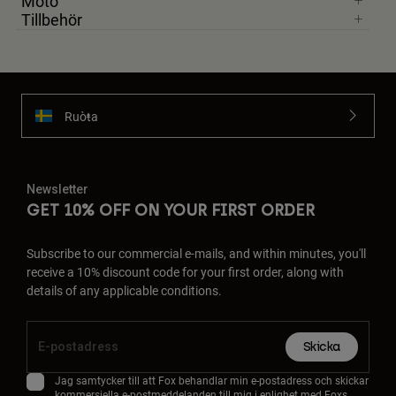
Moto
Tillbehör
Ruoŧŧa
Newsletter
GET 10% OFF ON YOUR FIRST ORDER
Subscribe to our commercial e-mails, and within minutes, you'll
receive a 10% discount code for your first order, along with
details of any applicable conditions.
Skicka
Jag samtycker till att Fox behandlar min e-postadress och skickar
kommersiella e-postmeddelanden till mig i enlighet med Foxs