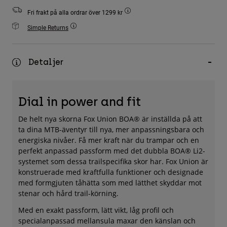
Accessories
Fri frakt på alla ordrar över 1299 kr
Simple Returns
All Accessories
Bags & Backpacks
Detaljer
Hats & Caps
Visa alla
Dial in power and fit
De helt nya skorna Fox Union BOA® är inställda på att
ta dina MTB-äventyr till nya, mer anpassningsbara och
energiska nivåer. Få mer kraft när du trampar och en
perfekt anpassad passform med det dubbla BOA® Li2-
systemet som dessa trailspecifika skor har. Fox Union är
konstruerade med kraftfulla funktioner och designade
med formgjuten tåhätta som med lätthet skyddar mot
stenar och hård trail-körning.
Med en exakt passform, lätt vikt, låg profil och
specialanpassad mellansula maxar den känslan och