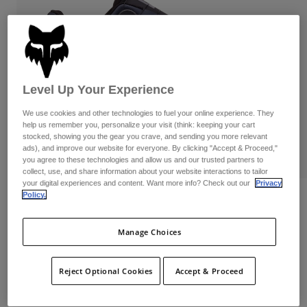
Byxor & Shorts
Skydd
Byxor
Skjortor
Byxor
Goggles
Visa alla
Handskar
Sockor
Shorts
Visa alla
Jackor
Level Up Your Experience
Jackor
Women
We use cookies and other technologies to fuel your online experience. They
Protections
help us remember you, personalize your visit (think: keeping your cart
T-Shirts & Tops
Handskar
Moto
stocked, showing you the gear you crave, and sending you more relevant
Goggles
ads), and improve our website for everyone. By clicking "Accept & Proceed,"
Hoodies och pullovers
you agree to these technologies and allow us and our trusted partners to
Skydd
Hjälmar
Jackor
collect, use, and share information about your website interactions to tailor
Strumpor
your digital experiences and content. Want more info? Check out our
Privacy
Jerseys
Byxor & Shorts
Goggles
Policy.
Recensioner
Pants
Väskor & tillbehör
Shirts
Skor Fox Union BOA®
Botas
Strumpor
Manage Choices
Visa alla
Spare parts
Skydd
Produktnummer
29353
Tillbehör
Handskar
Reject Optional Cookies
Accept & Proceed
Price reduced from
to
3.099 kr
2.324,25 kr
25% OFF
Youth
Goggles
Reservdelar