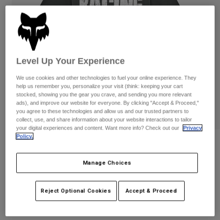
Byxor & Shorts
Skydd
Byxor
Skjortor
Byxor
Goggles
Visa alla
Handskar
Sockor
Shorts
Visa alla
Jackor
Level Up Your Experience
Jackor
Women
We use cookies and other technologies to fuel your online experience. They
Protections
help us remember you, personalize your visit (think: keeping your cart
T-Shirts & Tops
Handskar
Moto
stocked, showing you the gear you crave, and sending you more relevant
ads), and improve our website for everyone. By clicking "Accept & Proceed,"
Goggles
Hoodies och pullovers
you agree to these technologies and allow us and our trusted partners to
Skydd
Hjälmar
collect, use, and share information about your website interactions to tailor
Jackor
your digital experiences and content. Want more info? Check out our
Privacy
Strumpor
Jerseys
Policy.
Byxor & Shorts
Goggles
Recensioner
Pants
Väskor & tillbehör
Shirts
Manage Choices
Tread Premium Tee
Botas
Strumpor
Visa alla
Spare parts
Skydd
Produktnummer
36459
Tillbehör
Reject Optional Cookies
Accept & Proceed
Handskar
Price reduced from
to
349 kr
244,3 kr
30% OFF
Youth
Goggles
Reservdelar