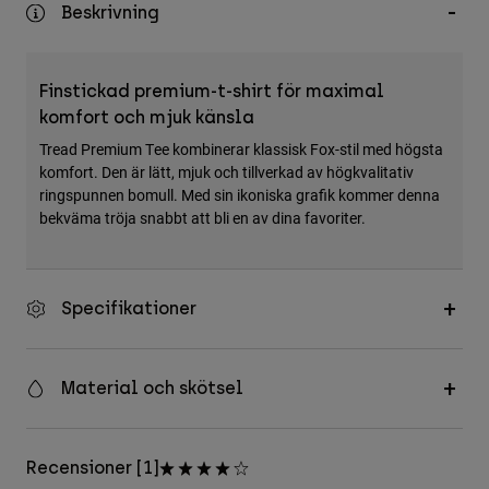
Beskrivning
Accessories
All Accessories
Finstickad premium-t-shirt för maximal
Bags & Backpacks
komfort och mjuk känsla
Hats & Caps
Tread Premium Tee kombinerar klassisk Fox-stil med högsta
Visa alla
komfort. Den är lätt, mjuk och tillverkad av högkvalitativ
ringspunnen bomull. Med sin ikoniska grafik kommer denna
bekväma tröja snabbt att bli en av dina favoriter.
Specifikationer
Material och skötsel
Recensioner [1]