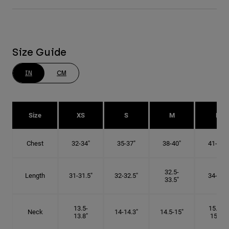
Size Guide
IN
CM
Size
XS
S
M
L
Chest
32-34"
35-37"
38-40"
41-43"
32.5-
Length
31-31.5"
32-32.5"
34-35"
33.5"
13.5-
15.25-
Neck
14-14.3"
14.5-15"
13.8"
15.5"