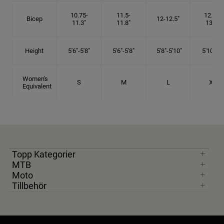
10.75-
11.5-
12.75-
Bicep
12-12.5"
11.3"
11.8"
13.3"
Height
5'6"-5'8"
5'6"-5'8"
5'8"-5'10"
5'10"- 6'
Women's
S
M
L
XL
Equivalent
Topp Kategorier
MTB
Moto
Tillbehör