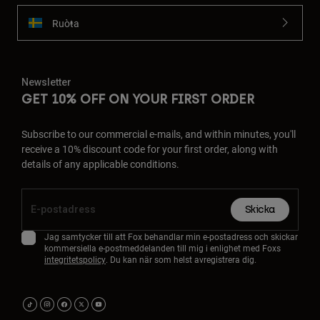
Ruoŧŧa
Newsletter
GET 10% OFF ON YOUR FIRST ORDER
Subscribe to our commercial e-mails, and within minutes, you'll
receive a 10% discount code for your first order, along with
details of any applicable conditions.
Skicka
Jag samtycker till att Fox behandlar min e-postadress och skickar
kommersiella e-postmeddelanden till mig i enlighet med Foxs
integritetspolicy
. Du kan när som helst avregistrera dig.