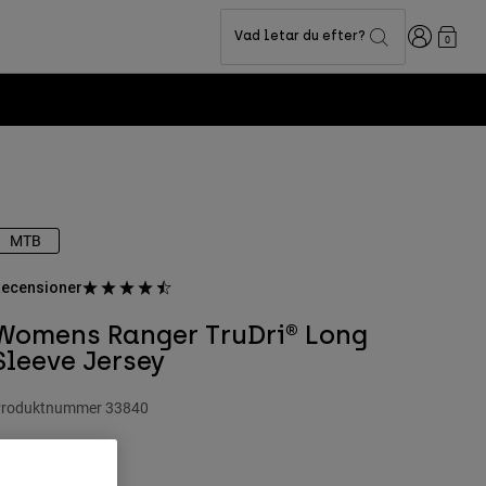
Login
Vad letar du efter?
0
MTB
ecensioner
Womens Ranger TruDri® Long
Sleeve Jersey
roduktnummer
33840
99 kr