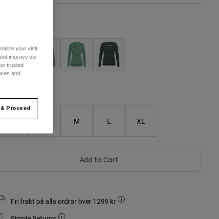
ärg -
alize your visit
 and improve our
ur trusted
ences and
Storlekstabell
 & Proceed
XS
S
M
L
XL
Add to Cart
Fri frakt på alla ordrar över 1299 kr
Simple Returns