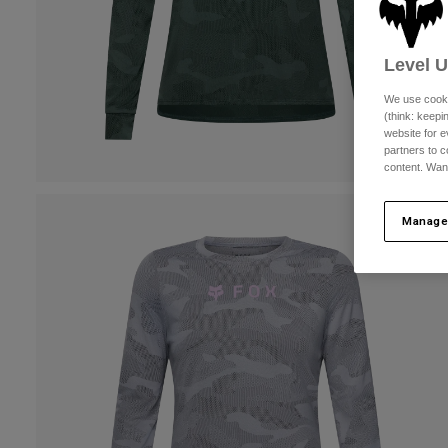
Level 
We use cooki
(think: keep
website for e
partners to c
content. Wan
Manage