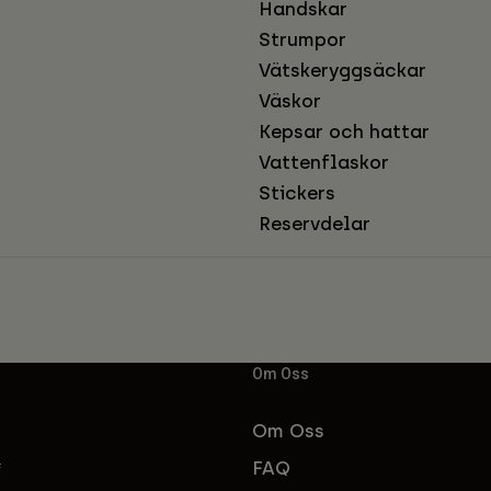
Handskar
Strumpor
Vätskeryggsäckar
Väskor
Kepsar och hattar
Vattenflaskor
Stickers
Reservdelar
Om Oss
Om Oss
FAQ
f