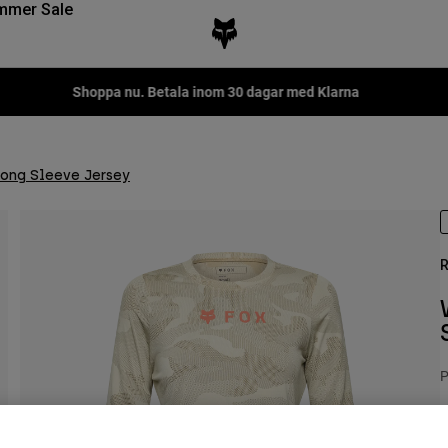
mmer Sale
Shoppa nu. Betala inom 30 dagar med Klarna
ong Sleeve Jersey
R
P
7