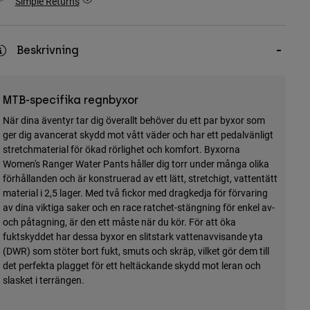
Simple Returns
Beskrivning
MTB-specifika regnbyxor
När dina äventyr tar dig överallt behöver du ett par byxor som
ger dig avancerat skydd mot vått väder och har ett pedalvänligt
stretchmaterial för ökad rörlighet och komfort. Byxorna
Women's Ranger Water Pants håller dig torr under många olika
förhållanden och är konstruerad av ett lätt, stretchigt, vattentätt
material i 2,5 lager. Med två fickor med dragkedja för förvaring
av dina viktiga saker och en race ratchet-stängning för enkel av-
och påtagning, är den ett måste när du kör. För att öka
fuktskyddet har dessa byxor en slitstark vattenavvisande yta
(DWR) som stöter bort fukt, smuts och skräp, vilket gör dem till
det perfekta plagget för ett heltäckande skydd mot leran och
slasket i terrängen.