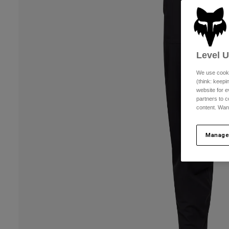
Level 
We use cooki
(think: keep
website for e
partners to c
content. Wan
Manage