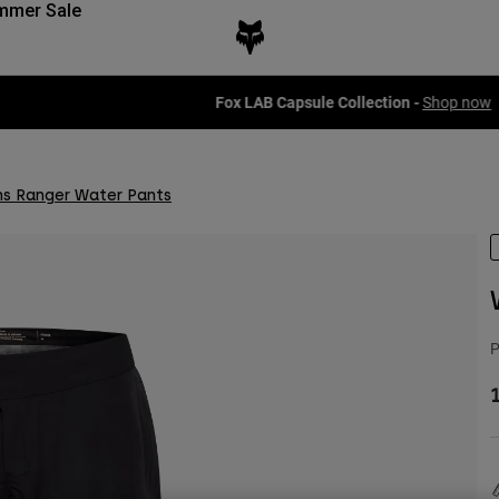
mmer Sale
Fox LAB Capsule Collection -
Shop now
 Ranger Water Pants
P
1