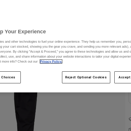
Up Your Experience
es and other technologies to fuel your online experience. They help us remember you, person
ing your cart stocked, showing you the gear you crave, and sending you more relevant ads),
veryone. By clicking "Accept & Proceed," you agree to these technologies and allow us and o
F
ollect, use, and share information about your website interactions to tailor your digital experi
t more info? Check out our
Privacy Policy.
 Choices
Reject Optional Cookies
Accept