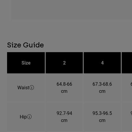
Size Guide
Size
2
4
64.8-66
67.3-68.6
Waist
cm
cm
92.7-94
95.3-96.5
Hip
cm
cm