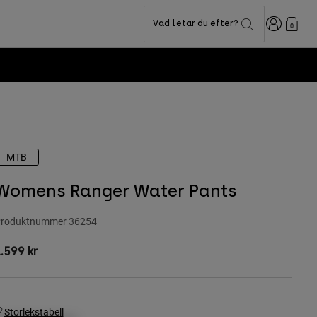
Login
Vad letar du efter?
0
MTB
Womens Ranger Water Pants
roduktnummer
36254
.599 kr
Storlekstabell