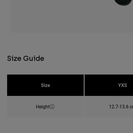
Size Guide
Size
YXS
Height
12.7-13.6 