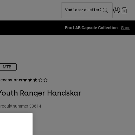
Login
Vad letar du efter?
0
MTB
ecensioner
Youth Ranger Handskar
roduktnummer
33614
49 kr