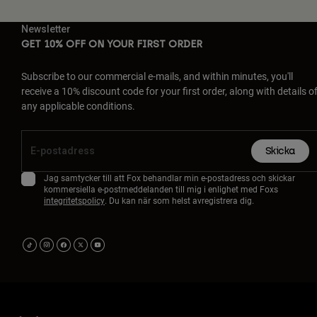
Newsletter
GET 10% OFF ON YOUR FIRST ORDER
Subscribe to our commercial e-mails, and within minutes, you'll
receive a 10% discount code for your first order, along with details o
any applicable conditions.
Skicka
Jag samtycker till att Fox behandlar min e-postadress och skickar
kommersiella e-postmeddelanden till mig i enlighet med Foxs
integritetspolicy
. Du kan när som helst avregistrera dig.