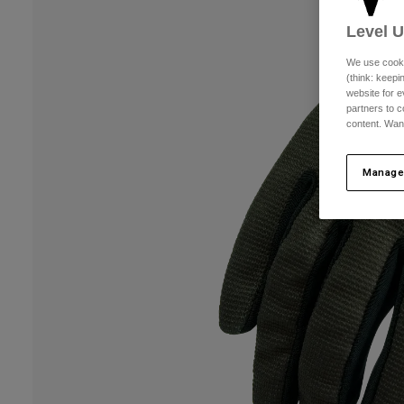
Level 
We use cooki
(think: keep
website for e
partners to c
content. Wan
Manage