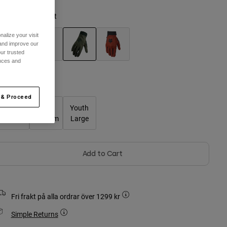
ärg -
Militärt grönt
alize your visit
 and improve our
ur trusted
ences and
selected
Storlekstabell
 & Proceed
Youth
Youth
Youth
Small
Medium
Large
Add to Cart
Fri frakt på alla ordrar över 1299 kr
Simple Returns