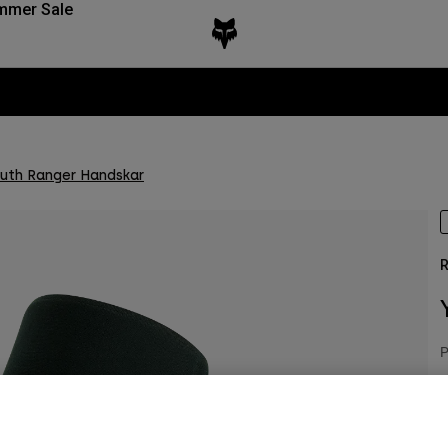
mmer Sale
Fox LAB Capsule Collection -
Shop now
uth Ranger Handskar
R
P
3