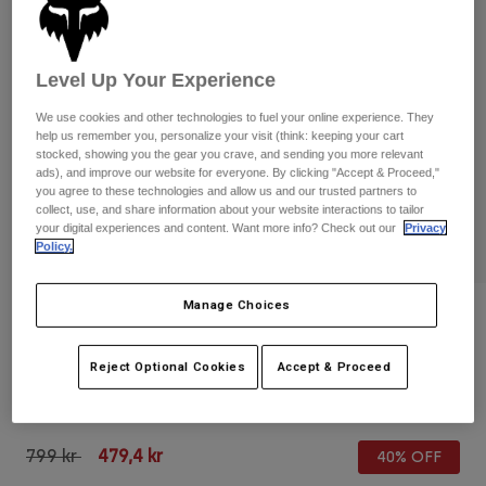
Byxor & Shorts
Skydd
Byxor
Skjortor
Byxor
Goggles
Visa alla
Level Up Your Experience
Handskar
Sockor
Shorts
We use cookies and other technologies to fuel your online experience. They
Visa alla
Jackor
help us remember you, personalize your visit (think: keeping your cart
Jackor
Women
stocked, showing you the gear you crave, and sending you more relevant
ads), and improve our website for everyone. By clicking "Accept & Proceed,"
Protections
you agree to these technologies and allow us and our trusted partners to
T-Shirts & Tops
Handskar
Moto
collect, use, and share information about your website interactions to tailor
your digital experiences and content. Want more info? Check out our
Privacy
Goggles
Hoodies och pullovers
Policy.
Skydd
Hjälmar
Jackor
Strumpor
Jerseys
Manage Choices
Byxor & Shorts
Goggles
Recensioner
Pants
Väskor & tillbehör
Shirts
180 Backpack
Botas
Strumpor
Reject Optional Cookies
Accept & Proceed
Visa alla
Spare parts
Skydd
Produktnummer
32793-525-OS
Tillbehör
Handskar
Price reduced from
to
799 kr
479,4 kr
40% OFF
Youth
Goggles
Reservdelar