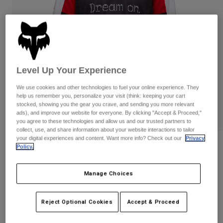
Byxor & Shorts
Skydd
Byxor
Skjortor
Byxor
Goggles
Visa alla
Handskar
Sockor
Shorts
Visa alla
Jackor
Level Up Your Experience
Jackor
Women
Protections
We use cookies and other technologies to fuel your online experience. They
T-Shirts & Tops
Handskar
Moto
help us remember you, personalize your visit (think: keeping your cart
stocked, showing you the gear you crave, and sending you more relevant
Goggles
Hoodies och pullovers
ads), and improve our website for everyone. By clicking "Accept & Proceed,"
Skydd
Hjälmar
you agree to these technologies and allow us and our trusted partners to
Jackor
collect, use, and share information about your website interactions to tailor
Strumpor
Jerseys
your digital experiences and content. Want more info? Check out our
Privacy
Byxor & Shorts
Goggles
Recensioner
Policy.
Pants
Väskor & tillbehör
Shirts
180 Race Spec Jersey - Junior
Botas
Strumpor
Visa alla
Manage Choices
Spare parts
Skydd
Produktnummer
33050
Tillbehör
Handskar
Reject Optional Cookies
Accept & Proceed
Price reduced from
to
449 kr
269,4 kr
40% OFF
Youth
Goggles
Reservdelar