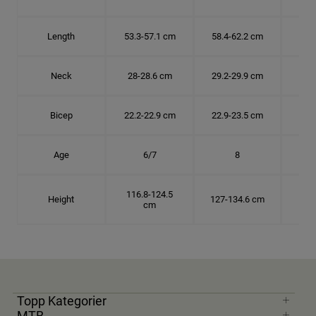
Length
53.3-57.1 cm
58.4-62.2 cm
63.
Neck
28-28.6 cm
29.2-29.9 cm
30.
Bicep
22.2-22.9 cm
22.9-23.5 cm
24.
Age
6/7
8
116.8-124.5
Height
127-134.6 cm
137
cm
Topp Kategorier
MTB