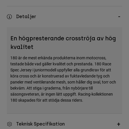
Accessories
Detaljer
All Accessories
Bags & Backpacks
Hats & Caps
En högpresterande crosströja av hög
Visa alla
kvalitet
180 är de mest erkända produkterna inom motocross,
testade både vad gäller kvalitet och prestanda. 180 Race
Spec Jersey i juniormodell uppfyller alla grundkrav för att
köra cross och är konstruerad av fuktavledande tyg och
paneler med ventilerande mesh, som håller dig sval, torr och
bekväm. Att stiga i graderna, från nybörjare till
säsongsveteran, är ingen lätt uppgift. Racing-kollektionen
180 skapades för att stödja dessa riders.
Teknisk Specifikation