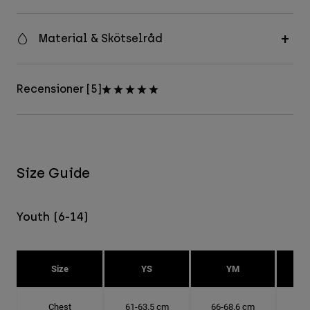
Material & Skötselråd
Recensioner [5]
Size Guide
Youth (6-14)
Size
YS
YM
Chest
61-63.5 cm
66-68.6 cm
71-