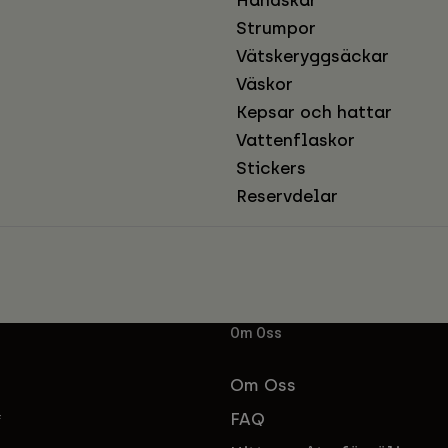
Handskar
Strumpor
Vätskeryggsäckar
Väskor
Kepsar och hattar
Vattenflaskor
Stickers
Reservdelar
Om Oss
Om Oss
FAQ
f