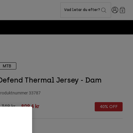
Login
Vad letar du efter?
0
MTB
Defend Thermal Jersey - Dam
roduktnummer
33787
rice reduced from
to
.349 kr
809,4 kr
40% OFF
ärg -
Lila