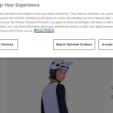
Up Your Experience
es and other technologies to fuel your online experience. They help us remember you, person
ing your cart stocked, showing you the gear you crave, and sending you more relevant ads),
veryone. By clicking "Accept & Proceed," you agree to these technologies and allow us and o
ollect, use, and share information about your website interactions to tailor your digital experi
t more info? Check out our
Privacy Policy.
 Choices
Reject Optional Cookies
Accept