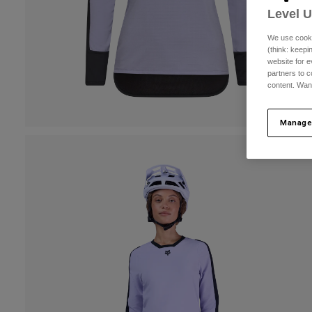
Level 
We use cooki
(think: keep
website for e
partners to c
content. Wan
Manage