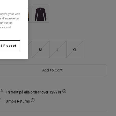
alize your visit
 and improve our
ur trusted
ences and
Storlekstabell
 & Proceed
XS
S
M
L
XL
Add to Cart
Fri frakt på alla ordrar över 1299 kr
Simple Returns