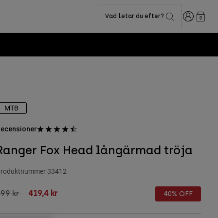
Login
Vad letar du efter?
0
MTB
ecensioner
Ranger Fox Head långärmad tröja
roduktnummer
33412
rice reduced from
to
99 kr
419,4 kr
40% OFF