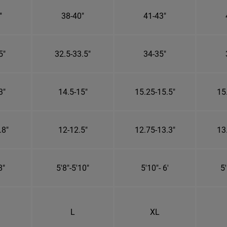
"
38-40"
41-43"
5"
32.5-33.5"
34-35"
3"
14.5-15"
15.25-15.5"
15
.8"
12-12.5"
12.75-13.3"
13
8"
5'8"-5'10"
5'10"- 6'
5'
L
XL