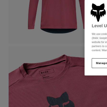
Level 
We use cooki
(think: keep
website for e
partners to c
content. Wan
Manage