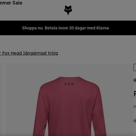
mmer Sale
Shoppa nu. Betala inom 30 dagar med Klarna
 Fox Head långärmad tröja
R
P
P
6