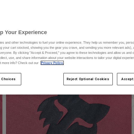
F
Up Your Experience
es and other technologies to fuel your online experience. They help us remember you, person
ing your cart stocked, showing you the gear you crave, and sending you more relevant ads),
veryone. By clicking "Accept & Proceed," you agree to these technologies and allow us and o
ollect, use, and share information about your website interactions to tailor your digital experi
t more info? Check out our
Privacy Policy.
 Choices
Reject Optional Cookies
Accept