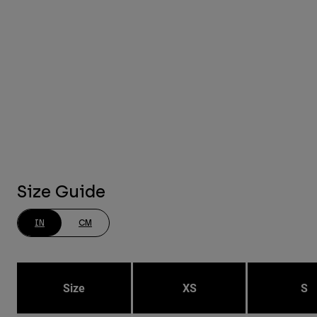
Size Guide
IN
CM
Size
XS
S