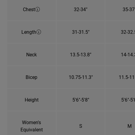
Chest
32-34"
35-37
Length
31-31.5"
32-32.
Neck
13.5-13.8"
14-14.
Bicep
10.75-11.3"
11.5-11
Height
5'6"-5'8"
5'6"-5'
Women's
S
M
Equivalent