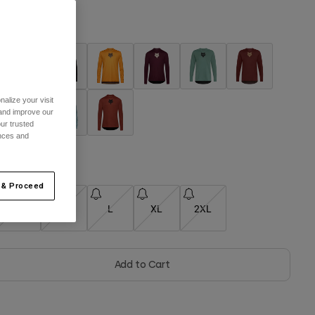
ärg -
Berry
selected
alize your visit
 and improve our
ur trusted
ences and
Storlekstabell
 & Proceed
S
M
L
XL
2XL
Add to Cart