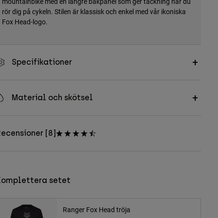
mountainbike med en längre bakpanel som ger täckning när du
rör dig på cykeln. Stilen är klassisk och enkel med vår ikoniska
Fox Head-logo.
Specifikationer
Material och skötsel
ecensioner [8]
Komplettera setet
Ranger Fox Head tröja