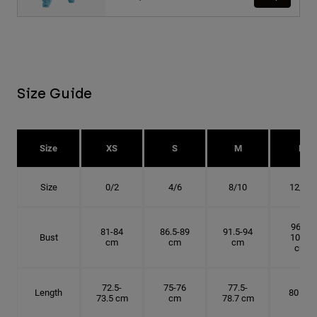
Size Guide
Size
XS
S
M
L
Size
0/2
4/6
8/10
12/14
96.5-
81-84
86.5-89
91.5-94
Bust
101.5
cm
cm
cm
cm
72.5-
75-76
77.5-
Length
80 cm
73.5 cm
cm
78.7 cm