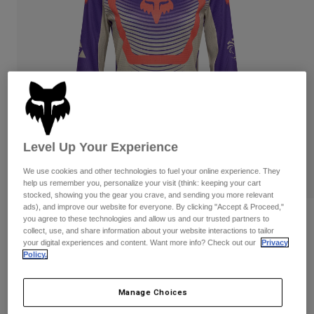
Byxor & Shorts
Skydd
Byxor
Skjortor
Byxor
Goggles
Visa alla
Handskar
Sockor
Shorts
Visa alla
Jackor
Jackor
Women
Protections
T-Shirts & Tops
Handskar
Moto
Level Up Your Experience
Goggles
Hoodies och pullovers
Skydd
Hjälmar
We use cookies and other technologies to fuel your online experience. They
Jackor
help us remember you, personalize your visit (think: keeping your cart
Strumpor
Jerseys
stocked, showing you the gear you crave, and sending you more relevant
Byxor & Shorts
Goggles
ads), and improve our website for everyone. By clicking "Accept & Proceed,"
Pants
Väskor & tillbehör
Womens 180 Collect Jersey
Shirts
you agree to these technologies and allow us and our trusted partners to
collect, use, and share information about your website interactions to tailor
Botas
Strumpor
Visa alla
your digital experiences and content. Want more info? Check out our
Privacy
Produktnummer
36325
Spare parts
Skydd
Policy.
Tillbehör
Handskar
Price reduced from
to
549 kr
329,4 kr
40% OFF
Manage Choices
Youth
Goggles
Reservdelar