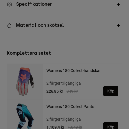
Specifikationer
Material och skötsel
Komplettera setet
Womens 180 Collect-handskar
2 färger tillgängliga
Price reduced from
to
226,85 kr
349 kr
Köp
Womens 180 Collect Pants
2 färger tillgängliga
Price reduced from
to
1.109,4 kr
1.849 kr
Köp