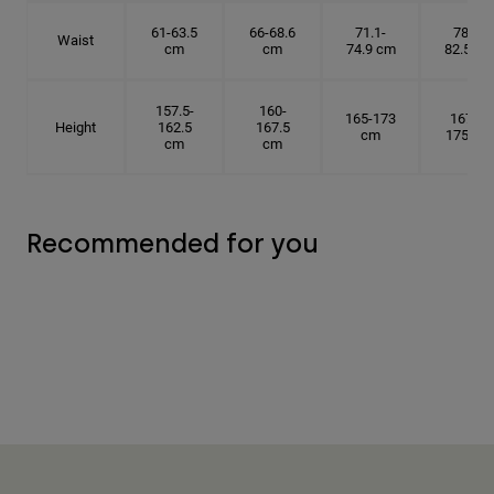
61-63.5
66-68.6
71.1-
78.7-
Waist
cm
cm
74.9 cm
82.5 cm
157.5-
160-
165-173
167.5-
Height
162.5
167.5
cm
175 cm
cm
cm
Recommended for you