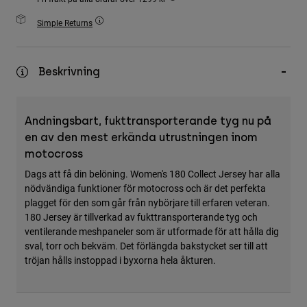
Accessories
Simple Returns
All Accessories
Bags & Backpacks
Beskrivning
Hats & Caps
Visa alla
Andningsbart, fukttransporterande tyg nu på
en av den mest erkända utrustningen inom
motocross
Dags att få din belöning. Women's 180 Collect Jersey har alla
nödvändiga funktioner för motocross och är det perfekta
plagget för den som går från nybörjare till erfaren veteran.
180 Jersey är tillverkad av fukttransporterande tyg och
ventilerande meshpaneler som är utformade för att hålla dig
sval, torr och bekväm. Det förlängda bakstycket ser till att
tröjan hålls instoppad i byxorna hela åkturen.