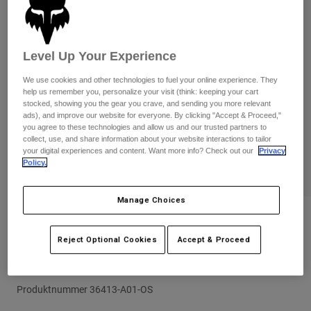
Byxor & Shorts
Skydd
Byxor
Skjortor
Byxor
Goggles
Visa alla
Handskar
Level Up Your Experience
Sockor
Shorts
Visa alla
We use cookies and other technologies to fuel your online experience. They
Jackor
help us remember you, personalize your visit (think: keeping your cart
Jackor
Women
stocked, showing you the gear you crave, and sending you more relevant
ads), and improve our website for everyone. By clicking "Accept & Proceed,"
Protections
you agree to these technologies and allow us and our trusted partners to
T-Shirts & Tops
Handskar
Moto
collect, use, and share information about your website interactions to tailor
Goggles
your digital experiences and content. Want more info? Check out our
Privacy
Hoodies och pullovers
Policy.
Skydd
Hjälmar
Jackor
Strumpor
Jerseys
Byxor & Shorts
Goggles
Manage Choices
Pants
Väskor & tillbehör
Shirts
Recensioner
Botas
Strumpor
Visa alla
Reject Optional Cookies
Accept & Proceed
Youth Main Collect Mirrored Lens
Spare parts
Skydd
Goggles
Tillbehör
Handskar
Produktnummer
36413-A01-OS
Youth
Goggles
Reservdelar