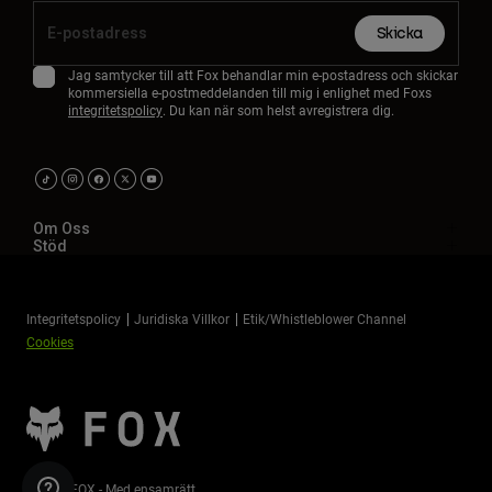
Skicka
Jag samtycker till att Fox behandlar min e-postadress och skickar
kommersiella e-postmeddelanden till mig i enlighet med Foxs
integritetspolicy
. Du kan när som helst avregistrera dig.
Om Oss
Stöd
Integritetspolicy
Juridiska Villkor
Etik/Whistleblower Channel
Cookies
©2026 FOX - Med ensamrätt