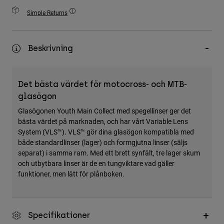
Accessories
Simple Returns
All Accessories
Bags & Backpacks
Beskrivning
Hats & Caps
Visa alla
Det bästa värdet för motocross- och MTB-
glasögon
Glasögonen Youth Main Collect med spegellinser ger det
bästa värdet på marknaden, och har vårt Variable Lens
System (VLS™). VLS™ gör dina glasögon kompatibla med
både standardlinser (lager) och formgjutna linser (säljs
separat) i samma ram. Med ett brett synfält, tre lager skum
och utbytbara linser är de en tungviktare vad gäller
funktioner, men lätt för plånboken.
Specifikationer