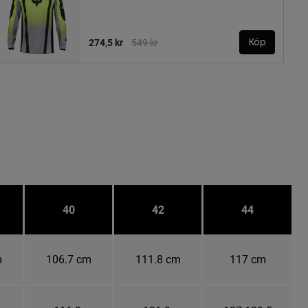
Price reduced from
to
274,5 kr
549 kr
Köp
40
42
44
m
106.7 cm
111.8 cm
117 cm