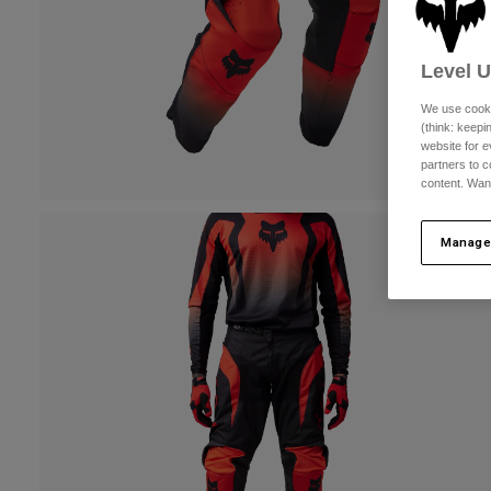
Level 
We use cooki
(think: keep
website for e
partners to c
content. Wan
Manage