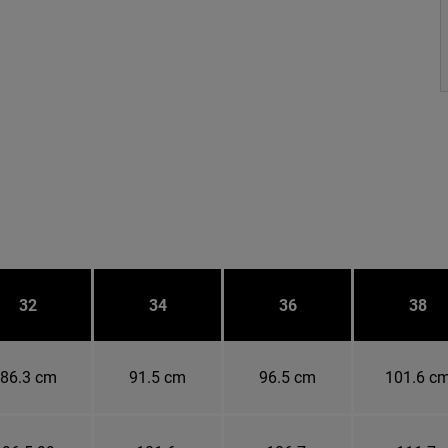
32
34
36
38
86.3 cm
91.5 cm
96.5 cm
101.6 c