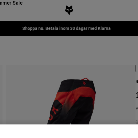
mmer Sale
Shoppa nu. Betala inom 30 dagar med Klarna
R
P
P
1