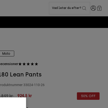
Login
Vad letar du efter?
0
Moto
ecensioner
180 Lean Pants
roduktnummer
33024-110-26
rice reduced from
to
.849 kr
924,5 kr
50% OFF