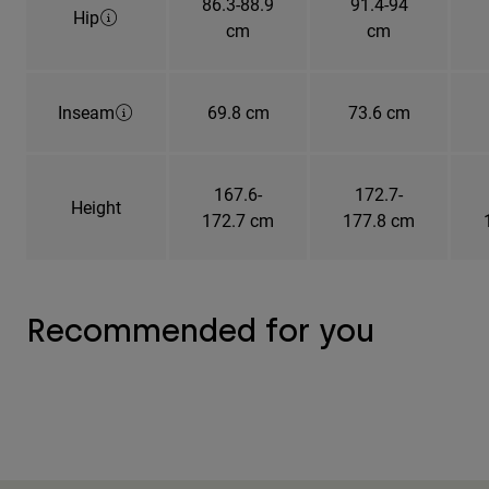
86.3-88.9
91.4-94
Hip
cm
cm
Inseam
69.8 cm
73.6 cm
167.6-
172.7-
Height
172.7 cm
177.8 cm
Recommended for you