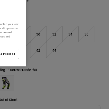
ee the full kit
.
here
Storlekstabell
alize your visit
 and improve our
ur trusted
26
28
30
32
34
36
ences and
selected
38
40
42
44
 & Proceed
ärg -
Fluorescerande rött
Out of Stock