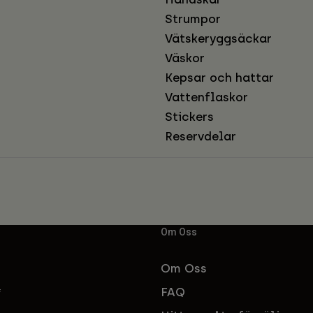
Strumpor
Vätskeryggsäckar
Väskor
Kepsar och hattar
Vattenflaskor
Stickers
Reservdelar
Om Oss
Om Oss
FAQ
f