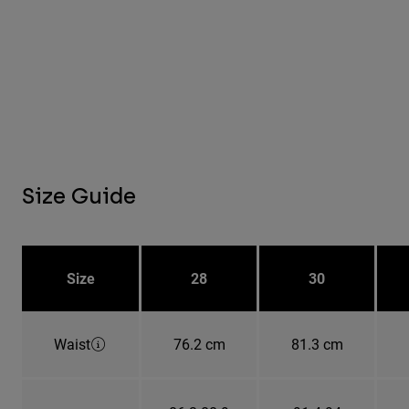
Size Guide
Size
28
30
Waist
76.2 cm
81.3 cm