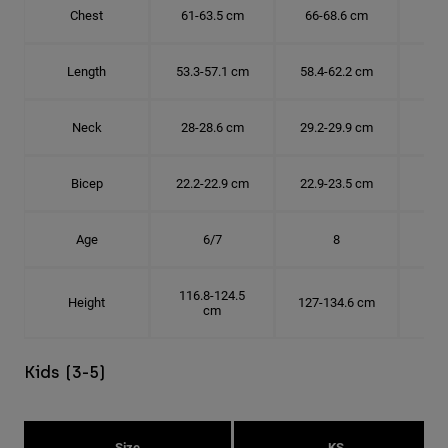
Chest
61-63.5 cm
66-68.6 cm
71-
Length
53.3-57.1 cm
58.4-62.2 cm
63.
Neck
28-28.6 cm
29.2-29.9 cm
30.
Bicep
22.2-22.9 cm
22.9-23.5 cm
24.
Age
6/7
8
116.8-124.5
Height
127-134.6 cm
137
cm
Kids (3-5)
Size
KS