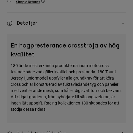
Simple Returns
Accessories
All Accessories
Detaljer
Bags & Backpacks
Hats & Caps
En högpresterande crosströja av hög
Visa alla
kvalitet
180 är de mest erkända produkterna inom motocross,
testade både vad gäller kvalitet och prestanda. 180 Taunt
Jersey i juniormodell uppfyller alla grundkrav för att köra
cross och är konstruerad av fuktavledande tyg och paneler
med ventilerande mesh, som håller dig sval, torr och bekväm.
Att stiga i graderna, från nybörjare till säsongsveteran, är
ingen lätt uppgift. Racing-kollektionen 180 skapades för att
stödja dessa riders.