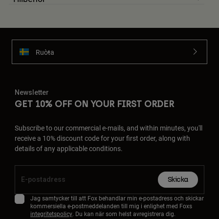
Ruoŧŧa
Newsletter
GET 10% OFF ON YOUR FIRST ORDER
Subscribe to our commercial e-mails, and within minutes, you'll
receive a 10% discount code for your first order, along with
details of any applicable conditions.
Skicka
Jag samtycker till att Fox behandlar min e-postadress och skickar
kommersiella e-postmeddelanden till mig i enlighet med Foxs
integritetspolicy
. Du kan när som helst avregistrera dig.