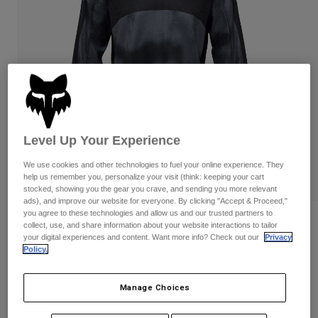
Byxor & Shorts
Skydd
Byxor
Skjortor
Byxor
Goggles
Visa alla
Handskar
Sockor
Shorts
Visa alla
Jackor
Jackor
Women
Protections
T-Shirts & Tops
Handskar
Moto
Level Up Your Experience
Goggles
Hoodies och pullovers
We use cookies and other technologies to fuel your online experience. They
Skydd
Hjälmar
help us remember you, personalize your visit (think: keeping your cart
Jackor
Strumpor
stocked, showing you the gear you crave, and sending you more relevant
Jerseys
Byxor & Shorts
ads), and improve our website for everyone. By clicking "Accept & Proceed,"
Goggles
Pants
you agree to these technologies and allow us and our trusted partners to
Väskor & tillbehör
Shirts
Recensioner
collect, use, and share information about your website interactions to tailor
Botas
Strumpor
your digital experiences and content. Want more info? Check out our
Privacy
Visa alla
180 Taunt Jersey - Junior
Policy.
Spare parts
Skydd
Tillbehör
Handskar
Produktnummer
32033
Manage Choices
Youth
Goggles
Reservdelar
Price reduced from
to
449 kr
224,5 kr
50% OFF