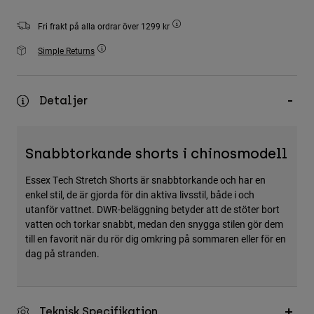
Accessories
Fri frakt på alla ordrar över 1299 kr
All Accessories
Simple Returns
Bags & Backpacks
Hats & Caps
Detaljer
Visa alla
Snabbtorkande shorts i chinosmodell
Essex Tech Stretch Shorts är snabbtorkande och har en
enkel stil, de är gjorda för din aktiva livsstil, både i och
utanför vattnet. DWR-beläggning betyder att de stöter bort
vatten och torkar snabbt, medan den snygga stilen gör dem
till en favorit när du rör dig omkring på sommaren eller för en
dag på stranden.
Teknisk Specifikation