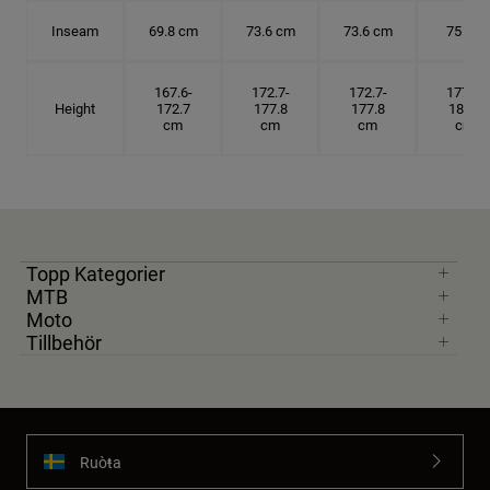
Inseam
69.8 cm
73.6 cm
73.6 cm
75 cm
167.6-
172.7-
172.7-
177.8-
Height
172.7
177.8
177.8
182.9
cm
cm
cm
cm
Topp Kategorier
MTB
Moto
Tillbehör
Ruoŧŧa