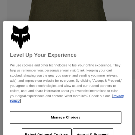
Byxor & Shorts
Skydd
Byxor
Skjortor
Byxor
Goggles
Visa alla
Handskar
Sockor
Shorts
Visa alla
Jackor
Jackor
Women
Protections
Level Up Your Experience
T-Shirts & Tops
Handskar
Moto
Goggles
We use cookies and other technologies to fuel your online experience. They
Hoodies och pullovers
help us remember you, personalize your visit (think: keeping your cart
Skydd
Hjälmar
Jackor
stocked, showing you the gear you crave, and sending you more relevant
Strumpor
ads), and improve our website for everyone. By clicking "Accept & Proceed,"
Jerseys
Byxor & Shorts
Goggles
you agree to these technologies and allow us and our trusted partners to
Recensioner
Pants
collect, use, and share information about your website interactions to tailor
Väskor & tillbehör
Shirts
your digital experiences and content. Want more info? Check out our
Privacy
Essex Tech Stretch Hybrid Shorts
Botas
Strumpor
Policy.
Visa alla
Spare parts
Skydd
Produktnummer
32305
Tillbehör
Manage Choices
Handskar
Price reduced from
to
799 kr
519,35 kr
35% OFF
Youth
Goggles
Reservdelar
Reject Optional Cookies
Accept & Proceed