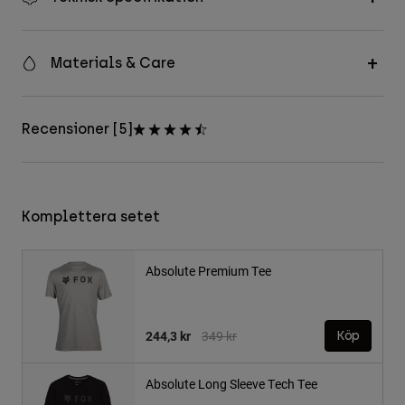
Materials & Care
Recensioner [5]
Komplettera setet
Absolute Premium Tee
Price reduced from
to
244,3 kr
349 kr
Köp
Absolute Long Sleeve Tech Tee