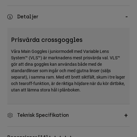
Accessories
Detaljer
All Accessories
Bags & Backpacks
Hats & Caps
Prisvärda crossgoggles
Visa alla
Våra Main Goggles i juniormodell med Variable Lens
System™ (VLS™) är marknadens mest prisvärda val. VLS™
gör att dina goggles kan användas både med de
standardlinser som ingår och med gjutna linser (säljs
separat), i samma ram. Med ett brett siktfält, skum i tre lager
och tearoff-funktion, är de riktiga höjdare när du kör dirtbike,
utan att lämna stora hål i plånboken.
Teknisk Specifikation