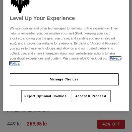
Byxor & Shorts
Skydd
Byxor
Skjortor
Byxor
Goggles
Level Up Your Experience
Visa alla
Handskar
Sockor
Shorts
We use cookies and other technologies to fuel your online experience. They
help us remember you, personalize your visit (think: keeping your cart
Visa alla
Jackor
stocked, showing you the gear you crave, and sending you more relevant
Jackor
Women
ads), and improve our website for everyone. By clicking "Accept & Proceed,"
you agree to these technologies and allow us and our trusted partners to
Protections
collect, use, and share information about your website interactions to tailor
T-Shirts & Tops
Handskar
Moto
your digital experiences and content. Want more info? Check out our
Privacy
Policy.
Goggles
Hoodies och pullovers
Skydd
Hjälmar
Jackor
Strumpor
Manage Choices
Jerseys
Byxor & Shorts
Goggles
Recensioner
Pants
Väskor & tillbehör
Shirts
Reject Optional Cookies
Accept & Proceed
Main Goggles - Junior
Botas
Strumpor
Visa alla
Spare parts
Skydd
Produktnummer
33042
Tillbehör
Handskar
Price reduced from
to
449 kr
259,35 kr
42% OFF
Youth
Goggles
Reservdelar