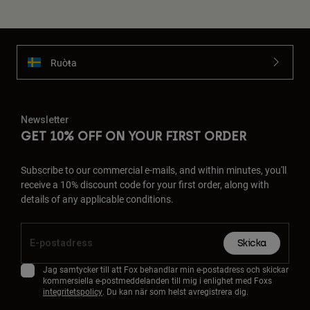
Ruoŧŧa
Newsletter
GET 10% OFF ON YOUR FIRST ORDER
Subscribe to our commercial e-mails, and within minutes, you'll
receive a 10% discount code for your first order, along with
details of any applicable conditions.
Skicka
Jag samtycker till att Fox behandlar min e-postadress och skickar
kommersiella e-postmeddelanden till mig i enlighet med Foxs
integritetspolicy
. Du kan när som helst avregistrera dig.