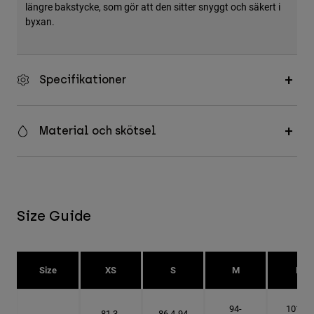
längre bakstycke, som gör att den sitter snyggt och säkert i
byxan.
Specifikationer
Material och skötsel
Size Guide
Size
XS
S
M
L
94-
101.6-
81.3-
86.4-94