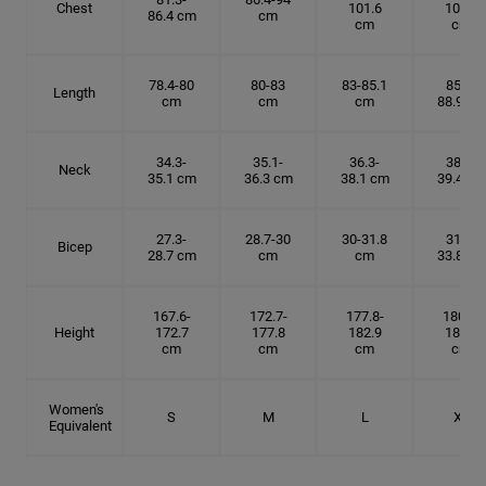
Chest
101.6
109.2
86.4 cm
cm
cm
cm
78.4-80
80-83
83-85.1
85.1-
Length
cm
cm
cm
88.9 cm
34.3-
35.1-
36.3-
38.1-
Neck
35.1 cm
36.3 cm
38.1 cm
39.4 cm
27.3-
28.7-30
30-31.8
31.8-
Bicep
28.7 cm
cm
cm
33.8 cm
167.6-
172.7-
177.8-
180.3-
Height
172.7
177.8
182.9
185.5
cm
cm
cm
cm
Women's
S
M
L
XL
Equivalent