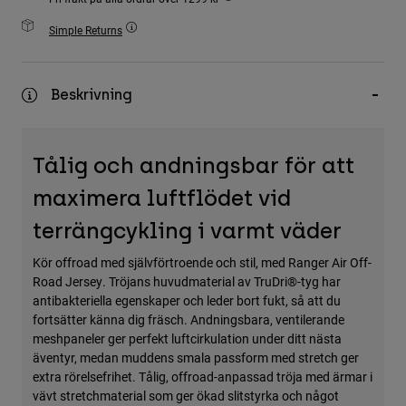
Accessories
Simple Returns
All Accessories
Bags & Backpacks
Beskrivning
Hats & Caps
Visa alla
Tålig och andningsbar för att
maximera luftflödet vid
terrängcykling i varmt väder
Kör offroad med självförtroende och stil, med Ranger Air Off-
Road Jersey. Tröjans huvudmaterial av TruDri®-tyg har
antibakteriella egenskaper och leder bort fukt, så att du
fortsätter känna dig fräsch. Andningsbara, ventilerande
meshpaneler ger perfekt luftcirkulation under ditt nästa
äventyr, medan muddens smala passform med stretch ger
extra rörelsefrihet. Tålig, offroad-anpassad tröja med ärmar i
vävt stretchmaterial som ger ökad slitstyrka och något