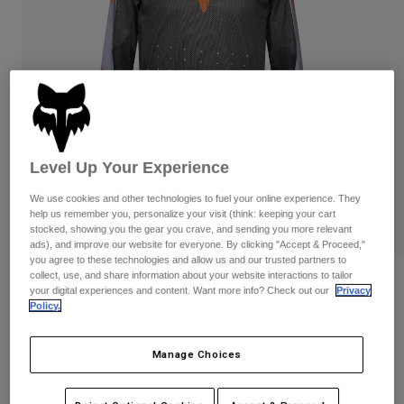
Byxor & Shorts
Skydd
Byxor
Skjortor
Byxor
Goggles
Visa alla
Handskar
Sockor
Shorts
Visa alla
Jackor
Jackor
Women
Protections
Level Up Your Experience
T-Shirts & Tops
Handskar
Moto
Goggles
Hoodies och pullovers
We use cookies and other technologies to fuel your online experience. They
Skydd
Hjälmar
help us remember you, personalize your visit (think: keeping your cart
Jackor
stocked, showing you the gear you crave, and sending you more relevant
Strumpor
Jerseys
ads), and improve our website for everyone. By clicking "Accept & Proceed,"
Byxor & Shorts
Goggles
you agree to these technologies and allow us and our trusted partners to
Pants
collect, use, and share information about your website interactions to tailor
Väskor & tillbehör
Ranger Air Off-Road Jersey
Shirts
your digital experiences and content. Want more info? Check out our
Privacy
Botas
Strumpor
Policy.
Visa alla
Produktnummer
33537
Spare parts
Skydd
Tillbehör
Manage Choices
Handskar
Price reduced from
to
849 kr
594,3 kr
30% OFF
Youth
Goggles
Reservdelar