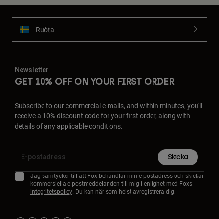
Ruoŧŧa
Newsletter
GET 10% OFF ON YOUR FIRST ORDER
Subscribe to our commercial e-mails, and within minutes, you'll
receive a 10% discount code for your first order, along with
details of any applicable conditions.
Skicka
Jag samtycker till att Fox behandlar min e-postadress och skickar
kommersiella e-postmeddelanden till mig i enlighet med Foxs
integritetspolicy
. Du kan när som helst avregistrera dig.