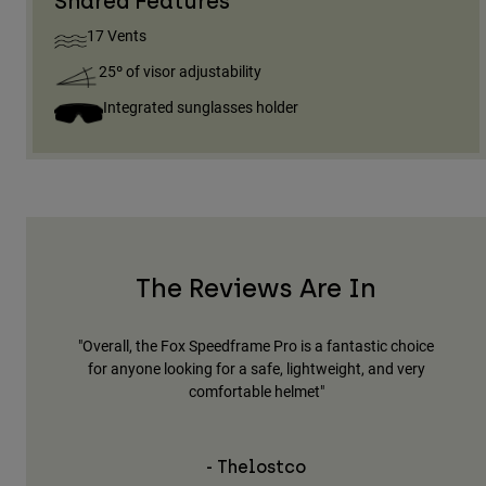
Shared Features
17 Vents
25º of visor adjustability
Integrated sunglasses holder
The Reviews Are In
stylish
"Overall, the Fox Speedframe Pro is a fantastic choice
"Th
for anyone looking for a safe, lightweight, and very
nic
comfortable helmet"
- Thelostco