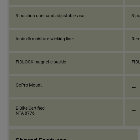
3-position one-hand adjustable visor
3-po
Ionic+® moisture-wicking liner
Remo
FIDLOCK magnetic buckle
FID
_
GoPro Mount
_
E-Bike Certified
NTA 8776