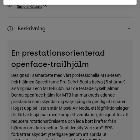
Accessories
Simple Returns
All Accessories
Beskrivning
Bags & Backpacks
Hats & Caps
Visa alla
En prestationsorienterad
openface-trailhjälm
Designad i samarbete med vårt professionella MTB-team,
fick hjälmen Speedframe Pro Defy högsta betyg (5 stjärnor)
av Virginia Tech MTB-klubb, när de testade cykelhjälmar.
Denna openface-hjälm för MTB har marknadsledande
prestanda som skyddar dig varje gång du ger dig ut i spåren.
Högst upp på listan står Mips® Air Node, ett lågfriktionslager
för lättviktshjälmar med komplett ventilation, designat för att
reducera rotationsrörelserna och leda bort krafter från
hjärnan om du kraschar. Dual-density Varizorb™ EPS
förbättrar skyddet ytterligare genom att sprida ut