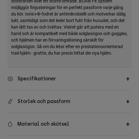
stötkraften över ett större område. BOA® Fit System
möjliggör finjusteringar för en perfekt passform varje gång
du kör. Ionic+®-fodret är antimikrobiellt och motverkar dålig
lukt, samtidigt som det leder bort fukt från huvudet, och det
kan lätt tas av och tvättas. Visiret går att justera med en
hand och är kompatibelt med både solglasögon och goggles,
och hjälmen har en förvaringslösning särskilt för
solglasögon. Så om du letar efter en prestationsorienterad
trail-hjälm - grattis, du har precis hittat din nya hjälm.
Specifikationer
Storlek och passform
Material och skötsel