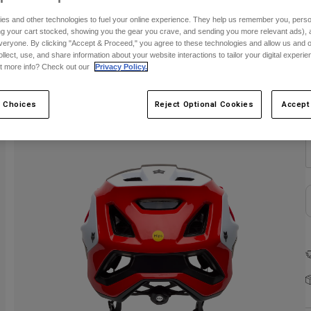
es and other technologies to fuel your online experience. They help us remember you, person
F
ing your cart stocked, showing you the gear you crave, and sending you more relevant ads),
veryone. By clicking "Accept & Proceed," you agree to these technologies and allow us and o
ollect, use, and share information about your website interactions to tailor your digital experi
t more info? Check out our
Privacy Policy.
 Choices
Reject Optional Cookies
Accept