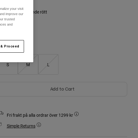
alize your visit
ärg -
Fluorescerande rött
 and improve our
ur trusted
ences and
selected
 & Proceed
S
M
L
Add to Cart
Fri frakt på alla ordrar över 1299 kr
Simple Returns