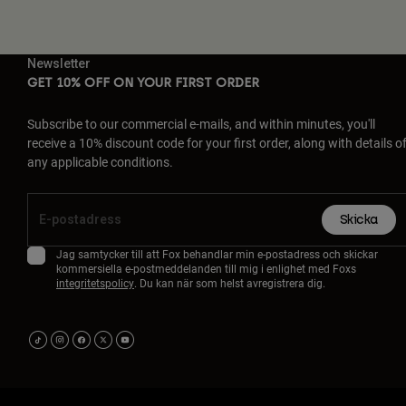
Newsletter
GET 10% OFF ON YOUR FIRST ORDER
Subscribe to our commercial e-mails, and within minutes, you'll
receive a 10% discount code for your first order, along with details o
any applicable conditions.
Skicka
Jag samtycker till att Fox behandlar min e-postadress och skickar
kommersiella e-postmeddelanden till mig i enlighet med Foxs
integritetspolicy
. Du kan när som helst avregistrera dig.