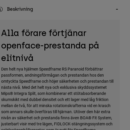
Beskrivning
Alla förare förtjänar
openface-prestanda på
elitnivå
Den helt nya hjälmen Speedframe RS Paranoid förbättrar
passformen, andningsförmågan och prestandan hos den
omtyckta Speedframe och höjer säkerheten och prestandan till
nästa nivå. Med det helt nya och exklusiva skyddssystemet
Mips® Integra Split, som kombinerar ett stötabsorberande
skumskikt med dubbel densitet och ett lager med låg friktion
mellan de två, för att minska rotationskrafterna vid en krasch
som annars skulle överföras till hjärnan. Utöver den här extra
nivån av säkerhet och prestanda finns även BOA® Fit System,
justerbart visir med tre lägen, FIDLOCK-stängningssystem och
solglasögonhållarportar, som är nytt för Speedframe.