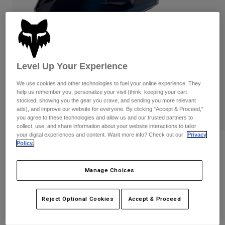
Byxor & Shorts
Skydd
Byxor
Skjortor
Byxor
Goggles
Visa alla
Handskar
Sockor
Shorts
Visa alla
Jackor
Level Up Your Experience
Jackor
Women
We use cookies and other technologies to fuel your online experience. They
Protections
help us remember you, personalize your visit (think: keeping your cart
T-Shirts & Tops
Handskar
Moto
stocked, showing you the gear you crave, and sending you more relevant
Goggles
ads), and improve our website for everyone. By clicking "Accept & Proceed,"
Hoodies och pullovers
you agree to these technologies and allow us and our trusted partners to
Skydd
Hjälmar
Jackor
collect, use, and share information about your website interactions to tailor
Strumpor
your digital experiences and content. Want more info? Check out our
Privacy
Jerseys
Byxor & Shorts
Goggles
Policy.
V1 Taunt Helmet - Junior
Pants
Väskor & tillbehör
Shirts
Botas
Strumpor
Produktnummer
32018
Manage Choices
Visa alla
Spare parts
Skydd
Price reduced from
to
2.499 kr
1.499,4 kr
Tillbehör
40% OFF
Handskar
Reject Optional Cookies
Accept & Proceed
Youth
Goggles
Reservdelar
See the full kit
.
here