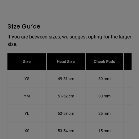
Size Guide
If you are between sizes, we suggest opting for the larger
size.
Size
Head Size
Cheek Pads
H
YS
49-51 cm
30 mm
15.
YM
51-52 cm
30 mm
16.
YL
52-53 cm
25 mm
16.
XS
53-54 cm
15 mm
16.