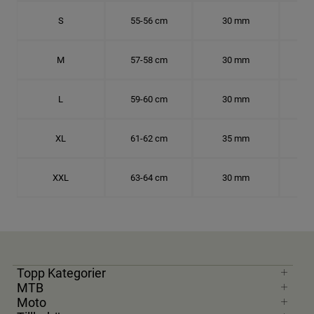
S
55-56 cm
30 mm
17.
M
57-58 cm
30 mm
18.
L
59-60 cm
30 mm
18.
XL
61-62 cm
35 mm
19.
XXL
63-64 cm
30 mm
20.
Topp Kategorier
MTB
Moto