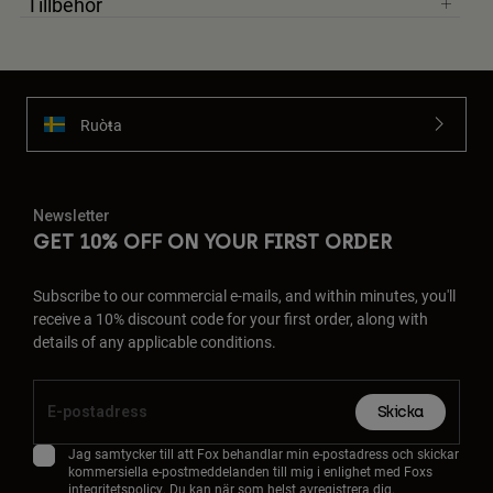
Tillbehör
Ruoŧŧa
Newsletter
GET 10% OFF ON YOUR FIRST ORDER
Subscribe to our commercial e-mails, and within minutes, you'll
receive a 10% discount code for your first order, along with
details of any applicable conditions.
Skicka
Jag samtycker till att Fox behandlar min e-postadress och skickar
kommersiella e-postmeddelanden till mig i enlighet med Foxs
integritetspolicy
. Du kan när som helst avregistrera dig.