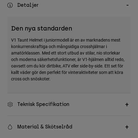
Accessories
Detaljer
All Accessories
Den nya standarden
Bags & Backpacks
Hats & Caps
V1 Taunt Helmet i juniormodell är en av marknadens mest
konkurrenskraftiga och mångsidiga crosshjälmar i
Visa alla
amatörklassen. Med ett stort utbud av stilar, nio storlekar
och moderna säkerhetsfunktioner, är V1-hjälmen alltid redo,
oavsett om du kör dirtbike, ATV eller side-by-side. Ett set för
kallt väder gör den perfekt för vinteraktiviteter som att köra
cross och snöskoter.
Teknisk Specifikation
Material & Skötselråd