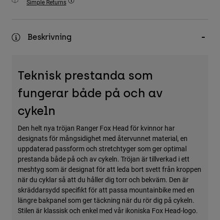
Simple Returns
Accessories
All Accessories
Beskrivning
Bags & Backpacks
Hats & Caps
Teknisk prestanda som
Visa alla
fungerar både på och av
cykeln
Den helt nya tröjan Ranger Fox Head för kvinnor har
designats för mångsidighet med återvunnet material, en
uppdaterad passform och stretchtyger som ger optimal
prestanda både på och av cykeln. Tröjan är tillverkad i ett
meshtyg som är designat för att leda bort svett från kroppen
när du cyklar så att du håller dig torr och bekväm. Den är
skräddarsydd specifikt för att passa mountainbike med en
längre bakpanel som ger täckning när du rör dig på cykeln.
Stilen är klassisk och enkel med vår ikoniska Fox Head-logo.