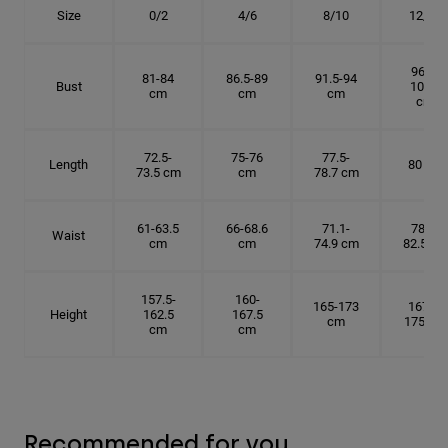
Size
0/2
4/6
8/10
12/14
96.5-
81-84
86.5-89
91.5-94
Bust
101.5
cm
cm
cm
cm
72.5-
75-76
77.5-
Length
80 cm
73.5 cm
cm
78.7 cm
61-63.5
66-68.6
71.1-
78.7-
Waist
cm
cm
74.9 cm
82.5 cm
157.5-
160-
165-173
167.5-
Height
162.5
167.5
cm
175 cm
cm
cm
Recommended for you