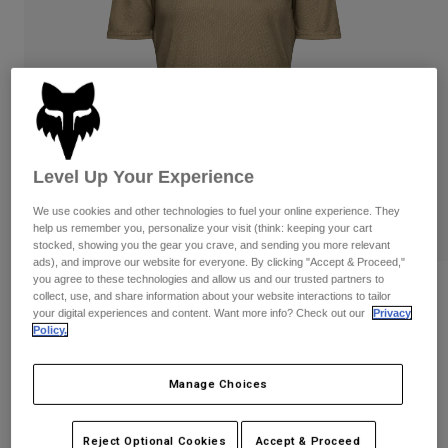
Byxor & Shorts
Skydd
Byxor
Skjortor
Byxor
Goggles
Visa alla
Handskar
Sockor
Shorts
Visa alla
Jackor
Jackor
Women
Protections
Level Up Your Experience
T-Shirts & Tops
Handskar
Moto
We use cookies and other technologies to fuel your online experience. They
Goggles
Hoodies och pullovers
help us remember you, personalize your visit (think: keeping your cart
Skydd
Hjälmar
stocked, showing you the gear you crave, and sending you more relevant
Jackor
ads), and improve our website for everyone. By clicking "Accept & Proceed,"
Strumpor
Jerseys
you agree to these technologies and allow us and our trusted partners to
Byxor & Shorts
Goggles
Recensioner
collect, use, and share information about your website interactions to tailor
Pants
Väskor & tillbehör
Shirts
your digital experiences and content. Want more info? Check out our
Privacy
Womens Ranger Fox Head Jersey
Policy.
Botas
Strumpor
Visa alla
Spare parts
Skydd
Produktnummer
33440
Tillbehör
Manage Choices
Handskar
Price reduced from
to
549 kr
329,4 kr
40% OFF
Youth
Goggles
Reservdelar
Reject Optional Cookies
Accept & Proceed