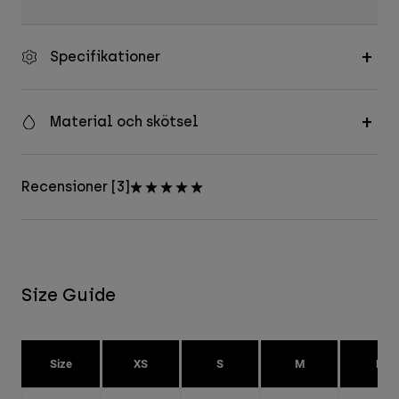
Specifikationer
Material och skötsel
Recensioner [3]
Size Guide
Size
XS
S
M
L