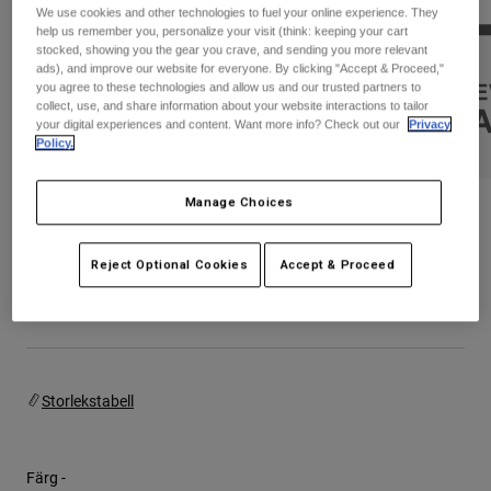
Byxor & Shorts
We use cookies and other technologies to fuel your online experience. They
Skydd
Byxor
help us remember you, personalize your visit (think: keeping your cart
Skjortor
Byxor
stocked, showing you the gear you crave, and sending you more relevant
Goggles
ads), and improve our website for everyone. By clicking "Accept & Proceed,"
Visa alla
Handskar
you agree to these technologies and allow us and our trusted partners to
Sockor
Shorts
collect, use, and share information about your website interactions to tailor
Visa alla
your digital experiences and content. Want more info? Check out our
Privacy
Jackor
Policy.
Jackor
Women
Protections
Manage Choices
T-Shirts & Tops
Handskar
Moto
Women's Rockwilder Joggers
Goggles
Hoodies och pullovers
Produktnummer
30782
Skydd
Hjälmar
Reject Optional Cookies
Accept & Proceed
Jackor
Strumpor
Jerseys
null
Byxor & Shorts
Goggles
Pants
Väskor & tillbehör
Shirts
Botas
Strumpor
Visa alla
Spare parts
Skydd
Storlekstabell
Tillbehör
Handskar
Youth
Goggles
Reservdelar
Färg -