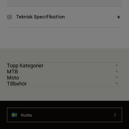
Accessories
Teknisk Specifikation
All Accessories
Bags & Backpacks
Hats & Caps
Visa alla
Topp Kategorier
MTB
Moto
Tillbehör
Ruoŧŧa