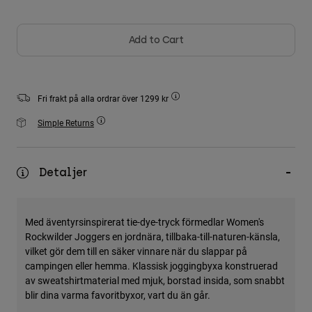
Jackets
Utforska MTB
T-shirts
Sockor
Hoodies & Pullover
Add to Cart
Visa alla
Product Help
Visa alla
Utforska MTB
Moto Gear Guides
Fri frakt på alla ordrar över 1299 kr
Lifestyle
Product Help
Tillbehör
Helmet Care Guide
Simple Returns
MTB Gear Guides
Tops
Boot Care Guide
Hats & Caps
Hoodies and Pullovers
Helmet Care Guide
Bags & Backpacks
Detaljer
Casacos
Socks
Byxor
Stickers
Med äventyrsinspirerat tie-dye-tryck förmedlar Women's
Shorts
Other Accessories
Rockwilder Joggers en jordnära, tillbaka-till-naturen-känsla,
Boardshorts
vilket gör dem till en säker vinnare när du slappar på
Visa alla
campingen eller hemma. Klassisk joggingbyxa konstruerad
Visa alla
av sweatshirtmaterial med mjuk, borstad insida, som snabbt
blir dina varma favoritbyxor, vart du än går.